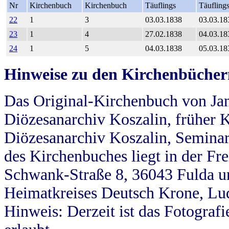
Nr
Kirchenbuch
Kirchenbuch
Täuflings
Täufling
22
1
3
03.03.1838
03.03.18
23
1
4
27.02.1838
04.03.18
24
1
5
04.03.1838
05.03.18
Hinweise zu den Kirchenbücher
Das Original-Kirchenbuch von Jan
Diözesanarchiv Koszalin, früher Kö
Diözesanarchiv Koszalin, Seminar
des Kirchenbuches liegt in der Fr
Schwank-Straße 8, 36043 Fulda u
Heimatkreises Deutsch Krone, Lu
Hinweis: Derzeit ist das Fotograf