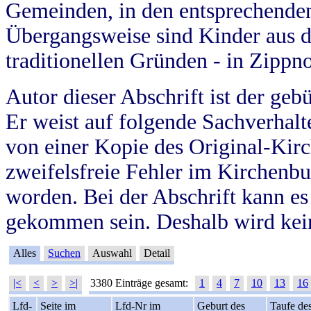
Gemeinden, in den entsprechende
Übergangsweise sind Kinder aus 
traditionellen Gründen - in Zippn
Autor dieser Abschrift ist der geb
Er weist auf folgende Sachverhalte
von einer Kopie des Original-Kirc
zweifelsfreie Fehler im Kirchenbuc
worden. Bei der Abschrift kann e
gekommen sein. Deshalb wird kein
Alles
Suchen
Auswahl
Detail
|<
<
>
>|
3380 Einträge gesamt:
1
4
7
10
13
16
Lfd-
Seite im
Lfd-Nr im
Geburt des
Taufe de