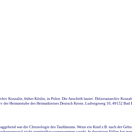
iv Koszalin, früher Köslin, in Polen. Die Anschrift lautet: Diözesanarchiv Koszal
v der Heimatstube des Heimatkreises Deutsch Krone, Ludwigsweg 10, 49152 Bad Ess
ggebend war die Chronologie des Taufdatums. Wenn ein Kind z.B. nach der Geburt 
rchenpersonal nicht unmittelbar vorgenommen wurde. In derartigen Fällen hat man d