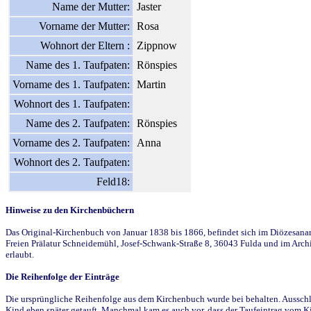
Name der Mutter:
Jaster
Vorname der Mutter:
Rosa
Wohnort der Eltern :
Zippnow
Name des 1. Taufpaten:
Rönspies
Vorname des 1. Taufpaten:
Martin
Wohnort des 1. Taufpaten:
Name des 2. Taufpaten:
Rönspies
Vorname des 2. Taufpaten:
Anna
Wohnort des 2. Taufpaten:
Feld18:
Hinweise zu den Kirchenbüchern
Das Original-Kirchenbuch von Januar 1838 bis 1866, befindet sich im Diözesanarch
Freien Prälatur Schneidemühl, Josef-Schwank-Straße 8, 36043 Fulda und im Archi
erlaubt.
Die Reihenfolge der Einträge
Die ursprüngliche Reihenfolge aus dem Kirchenbuch wurde bei behalten. Ausschla
Kind eben später getauft. Manchmal kam es auch vor, dass der Taufeintrag vom Ki