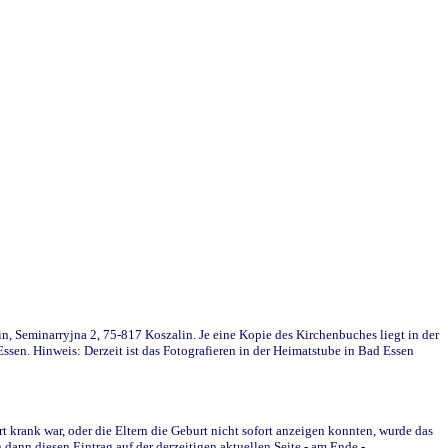
in, Seminarryjna 2, 75-817 Koszalin. Je eine Kopie des Kirchenbuches liegt in der
en. Hinweis: Derzeit ist das Fotografieren in der Heimatstube in Bad Essen
krank war, oder die Eltern die Geburt nicht sofort anzeigen konnten, wurde das
ann diesen Eintrag auf der derzeitigen aktuellen Seite - am Ende -