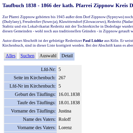
Taufbuch 1838 - 1866 der kath. Pfarrei Zippnow Kreis 
Zur Pfarrei Zippnow gehörten bis 1945 außer dem Dorf Zippnow (Sypnywo) noch d
(Dudylany), Freudenfier (Szwecja), Klawittersdorf (Glowaczewo), Rederitz (Nadarz
Stabitz und ein Lokalvikariat Rederitz mit der Tochterkirche in Doderlage wurd
diesen Gemeinden - wohl noch aus traditionellen Gründen - in Zippnow getauft 
Autor dieser Abschrift ist der gebürtige Rederitzer
Paul Lüdtke
aus Köln. Er weist
Kirchenbuch, sind in dieser Liste korrigiert worden. Bei der Abschrift kann es 
Alles
Suchen
Auswahl
Detail
Lfd-Nr:
5
Seite im Kirchenbuch:
267
Lfd-Nr im Kirchenbuch:
5
Geburt des Täuflings:
16.01.1838
Taufe des Täuflings:
18.01.1838
Vorname des Täuflings:
Justina
Name des Vaters:
Roloff
Vorname des Vaters:
Lorenz