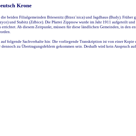
Deutsch Krone
ie beiden Filialgemeinden Briesenitz (Brzez`nica) und Jagdhaus (Budy). Früher g
yce) und Stabitz (Zdbice). Die Pfarrei Zippnow wurde im Jahr 1911 aufgeteilt und e
en errichtet. Ab diesem Zeitpunkt, müssen für diese ländlichen Gemeinden, in den
worden.
 auf folgende Sachverhalte hin: Die vorliegende Transkription ist von einer Kopie 
aber dennoch zu Übertragungsfehlern gekommen sein. Deshalb wird kein Anspruch auf 