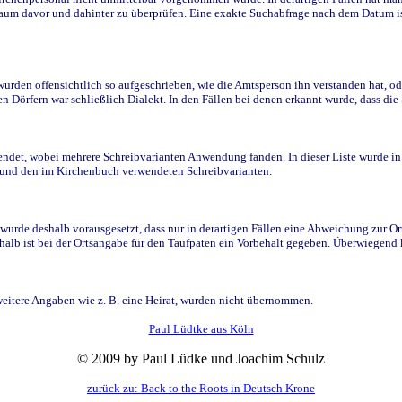
raum davor und dahinter zu überprüfen. Eine exakte Suchabfrage nach dem Datum i
den offensichtlich so aufgeschrieben, wie die Amtsperson ihn verstanden hat, ode
n Dörfern war schließlich Dialekt. In den Fällen bei denen erkannt wurde, dass di
t, wobei mehrere Schreibvarianten Anwendung fanden. In dieser Liste wurde in de
n und den im Kirchenbuch verwendeten Schreibvarianten.
wurde deshalb vorausgesetzt, dass nur in derartigen Fällen eine Abweichung zur O
eshalb ist bei der Ortsangabe für den Taufpaten ein Vorbehalt gegeben. Überwiegen
weitere Angaben wie z. B. eine Heirat, wurden nicht übernommen.
Paul Lüdtke aus Köln
© 2009 by Paul Lüdke und Joachim Schulz
zurück zu: Back to the Roots in Deutsch Krone