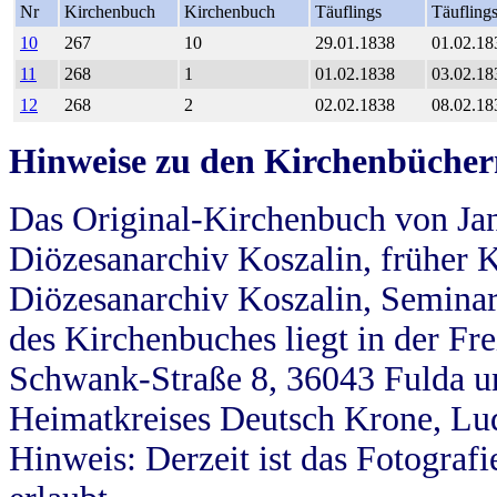
Nr
Kirchenbuch
Kirchenbuch
Täuflings
Täufling
10
267
10
29.01.1838
01.02.18
11
268
1
01.02.1838
03.02.18
12
268
2
02.02.1838
08.02.18
Hinweise zu den Kirchenbücher
Das Original-Kirchenbuch von Jan
Diözesanarchiv Koszalin, früher Kö
Diözesanarchiv Koszalin, Seminar
des Kirchenbuches liegt in der Fr
Schwank-Straße 8, 36043 Fulda u
Heimatkreises Deutsch Krone, Lu
Hinweis: Derzeit ist das Fotograf