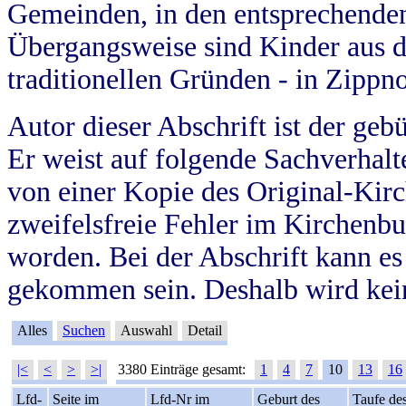
Gemeinden, in den entsprechende
Übergangsweise sind Kinder aus 
traditionellen Gründen - in Zippn
Autor dieser Abschrift ist der geb
Er weist auf folgende Sachverhalte
von einer Kopie des Original-Kirc
zweifelsfreie Fehler im Kirchenbuc
worden. Bei der Abschrift kann e
gekommen sein. Deshalb wird kein
Alles
Suchen
Auswahl
Detail
|<
<
>
>|
3380 Einträge gesamt:
1
4
7
10
13
16
Lfd-
Seite im
Lfd-Nr im
Geburt des
Taufe de