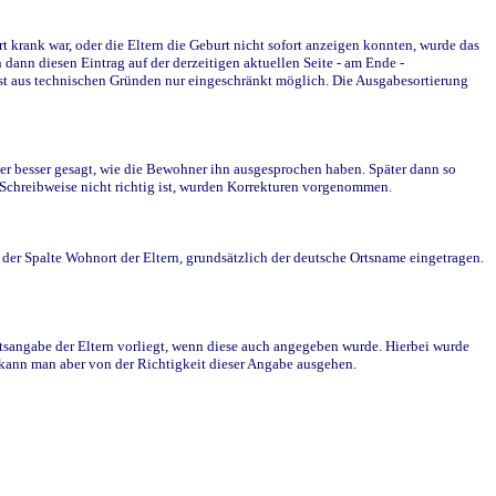
krank war, oder die Eltern die Geburt nicht sofort anzeigen konnten, wurde das
ann diesen Eintrag auf der derzeitigen aktuellen Seite - am Ende -
st aus technischen Gründen nur eingeschränkt möglich. Die Ausgabesortierung
r besser gesagt, wie die Bewohner ihn ausgesprochen haben. Später dann so
e Schreibweise nicht richtig ist, wurden Korrekturen vorgenommen.
r Spalte Wohnort der Eltern, grundsätzlich der deutsche Ortsname eingetragen.
rtsangabe der Eltern vorliegt, wenn diese auch angegeben wurde. Hierbei wurde
d kann man aber von der Richtigkeit dieser Angabe ausgehen.