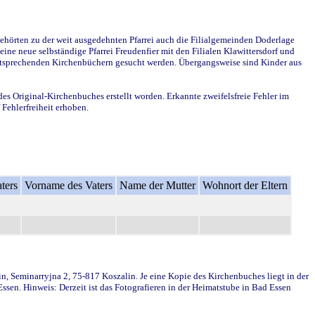
ehörten zu der weit ausgedehnten Pfarrei auch die Filialgemeinden Doderlage
ine neue selbständige Pfarrei Freudenfier mit den Filialen Klawittersdorf und
 entsprechenden Kirchenbüchern gesucht werden. Übergangsweise sind Kinder aus
des Original-Kirchenbuches erstellt worden. Erkannte zweifelsfreie Fehler im
Fehlerfreiheit erhoben.
ters
Vorname des Vaters
Name der Mutter
Wohnort der Eltern
in, Seminarryjna 2, 75-817 Koszalin. Je eine Kopie des Kirchenbuches liegt in der
en. Hinweis: Derzeit ist das Fotografieren in der Heimatstube in Bad Essen