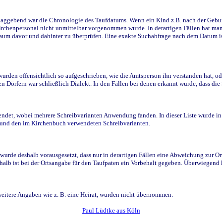
ggebend war die Chronologie des Taufdatums. Wenn ein Kind z.B. nach der Geburt 
rchenpersonal nicht unmittelbar vorgenommen wurde. In derartigen Fällen hat man d
raum davor und dahinter zu überprüfen. Eine exakte Suchabfrage nach dem Datum i
den offensichtlich so aufgeschrieben, wie die Amtsperson ihn verstanden hat, ode
n Dörfern war schließlich Dialekt. In den Fällen bei denen erkannt wurde, dass di
t, wobei mehrere Schreibvarianten Anwendung fanden. In dieser Liste wurde in de
n und den im Kirchenbuch verwendeten Schreibvarianten.
wurde deshalb vorausgesetzt, dass nur in derartigen Fällen eine Abweichung zur O
eshalb ist bei der Ortsangabe für den Taufpaten ein Vorbehalt gegeben. Überwiegen
weitere Angaben wie z. B. eine Heirat, wurden nicht übernommen.
Paul Lüdtke aus Köln