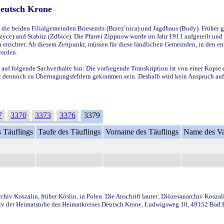
Deutsch Krone
ie beiden Filialgemeinden Briesenitz (Brzez`nica) und Jagdhaus (Budy). Früher g
yce) und Stabitz (Zdbice). Die Pfarrei Zippnow wurde im Jahr 1911 aufgeteilt und e
en errichtet. Ab diesem Zeitpunkt, müssen für diese ländlichen Gemeinden, in den
worden.
 auf folgende Sachverhalte hin: Die vorliegende Transkription ist von einer Kopie 
aber dennoch zu Übertragungsfehlern gekommen sein. Deshalb wird kein Anspruch auf 
7
3370
3373
3376
3379
 Täuflings
Taufe des Täuflings
Vorname des Täuflings
Name des Va
iv Koszalin, früher Köslin, in Polen. Die Anschrift lautet: Diözesanarchiv Koszal
v der Heimatstube des Heimatkreises Deutsch Krone, Ludwigsweg 10, 49152 Bad Ess