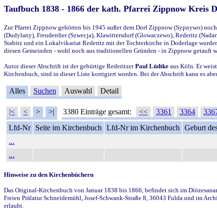
Taufbuch 1838 - 1866 der kath. Pfarrei Zippnow Kreis 
Zur Pfarrei Zippnow gehörten bis 1945 außer dem Dorf Zippnow (Sypnywo) noch d
(Dudylany), Freudenfier (Szwecja), Klawittersdorf (Glowaczewo), Rederitz (Nadarz
Stabitz und ein Lokalvikariat Rederitz mit der Tochterkirche in Doderlage wurd
diesen Gemeinden - wohl noch aus traditionellen Gründen - in Zippnow getauft 
Autor dieser Abschrift ist der gebürtige Rederitzer
Paul Lüdtke
aus Köln. Er weist
Kirchenbuch, sind in dieser Liste korrigiert worden. Bei der Abschrift kann es 
Alles
Suchen
Auswahl
Detail
|<
<
>
>|
3380 Einträge gesamt:
<<
3361
3364
336
Lfd-Nr
Seite im Kirchenbuch
Lfd-Nr im Kirchenbuch
Geburt des
...
...
Hinweise zu den Kirchenbüchern
Das Original-Kirchenbuch von Januar 1838 bis 1866, befindet sich im Diözesanarch
Freien Prälatur Schneidemühl, Josef-Schwank-Straße 8, 36043 Fulda und im Archi
erlaubt.