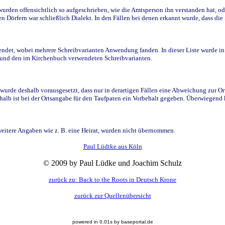
den offensichtlich so aufgeschrieben, wie die Amtsperson ihn verstanden hat, ode
n Dörfern war schließlich Dialekt. In den Fällen bei denen erkannt wurde, dass di
t, wobei mehrere Schreibvarianten Anwendung fanden. In dieser Liste wurde in de
n und den im Kirchenbuch verwendeten Schreibvarianten.
wurde deshalb vorausgesetzt, dass nur in derartigen Fällen eine Abweichung zur O
eshalb ist bei der Ortsangabe für den Taufpaten ein Vorbehalt gegeben. Überwiegen
weitere Angaben wie z. B. eine Heirat, wurden nicht übernommen.
Paul Lüdtke aus Köln
© 2009 by Paul Lüdke und Joachim Schulz
zurück zu: Back to the Roots in Deutsch Krone
zurück zur Quellenübersicht
powered in 0.01s by baseportal.de