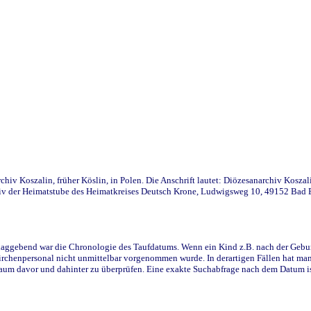
iv Koszalin, früher Köslin, in Polen. Die Anschrift lautet: Diözesanarchiv Koszal
v der Heimatstube des Heimatkreises Deutsch Krone, Ludwigsweg 10, 49152 Bad Ess
ggebend war die Chronologie des Taufdatums. Wenn ein Kind z.B. nach der Geburt 
rchenpersonal nicht unmittelbar vorgenommen wurde. In derartigen Fällen hat man d
raum davor und dahinter zu überprüfen. Eine exakte Suchabfrage nach dem Datum i