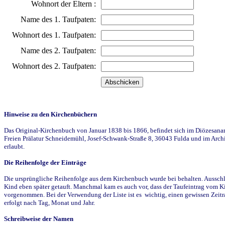
Wohnort der Eltern :
Name des 1. Taufpaten:
Wohnort des 1. Taufpaten:
Name des 2. Taufpaten:
Wohnort des 2. Taufpaten:
Hinweise zu den Kirchenbüchern
Das Original-Kirchenbuch von Januar 1838 bis 1866, befindet sich im Diözesanarch
Freien Prälatur Schneidemühl, Josef-Schwank-Straße 8, 36043 Fulda und im Archi
erlaubt.
Die Reihenfolge der Einträge
Die ursprüngliche Reihenfolge aus dem Kirchenbuch wurde bei behalten. Ausschla
Kind eben später getauft. Manchmal kam es auch vor, dass der Taufeintrag vom Ki
vorgenommen. Bei der Verwendung der Liste ist es wichtig, einen gewissen Zeit
erfolgt nach Tag, Monat und Jahr.
Schreibweise der Namen