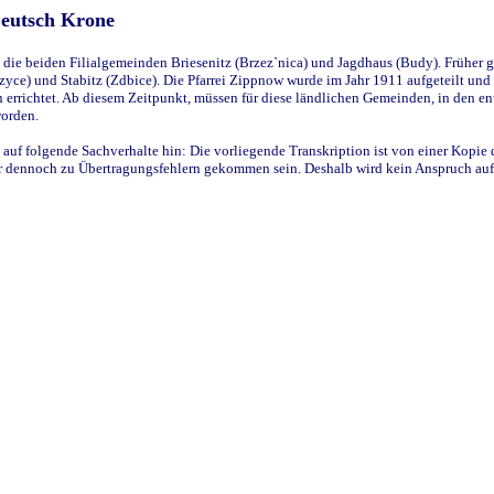
Deutsch Krone
ie beiden Filialgemeinden Briesenitz (Brzez`nica) und Jagdhaus (Budy). Früher g
yce) und Stabitz (Zdbice). Die Pfarrei Zippnow wurde im Jahr 1911 aufgeteilt und e
en errichtet. Ab diesem Zeitpunkt, müssen für diese ländlichen Gemeinden, in den
worden.
 auf folgende Sachverhalte hin: Die vorliegende Transkription ist von einer Kopie 
aber dennoch zu Übertragungsfehlern gekommen sein. Deshalb wird kein Anspruch auf 