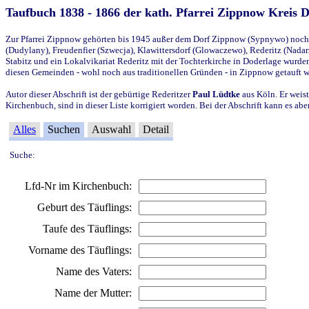
Taufbuch 1838 - 1866 der kath. Pfarrei Zippnow Kreis 
Zur Pfarrei Zippnow gehörten bis 1945 außer dem Dorf Zippnow (Sypnywo) noch d
(Dudylany), Freudenfier (Szwecja), Klawittersdorf (Glowaczewo), Rederitz (Nadarz
Stabitz und ein Lokalvikariat Rederitz mit der Tochterkirche in Doderlage wurd
diesen Gemeinden - wohl noch aus traditionellen Gründen - in Zippnow getauft 
Autor dieser Abschrift ist der gebürtige Rederitzer
Paul Lüdtke
aus Köln. Er weist
Kirchenbuch, sind in dieser Liste korrigiert worden. Bei der Abschrift kann es 
Alles
Suchen
Auswahl
Detail
Suche:
Lfd-Nr im Kirchenbuch:
Geburt des Täuflings:
Taufe des Täuflings:
Vorname des Täuflings:
Name des Vaters:
Name der Mutter: