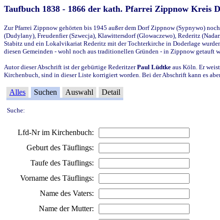
Taufbuch 1838 - 1866 der kath. Pfarrei Zippnow Kreis 
Zur Pfarrei Zippnow gehörten bis 1945 außer dem Dorf Zippnow (Sypnywo) noch d
(Dudylany), Freudenfier (Szwecja), Klawittersdorf (Glowaczewo), Rederitz (Nadarz
Stabitz und ein Lokalvikariat Rederitz mit der Tochterkirche in Doderlage wurd
diesen Gemeinden - wohl noch aus traditionellen Gründen - in Zippnow getauft 
Autor dieser Abschrift ist der gebürtige Rederitzer
Paul Lüdtke
aus Köln. Er weist
Kirchenbuch, sind in dieser Liste korrigiert worden. Bei der Abschrift kann es 
Alles
Suchen
Auswahl
Detail
Suche:
Lfd-Nr im Kirchenbuch:
Geburt des Täuflings:
Taufe des Täuflings:
Vorname des Täuflings:
Name des Vaters:
Name der Mutter: