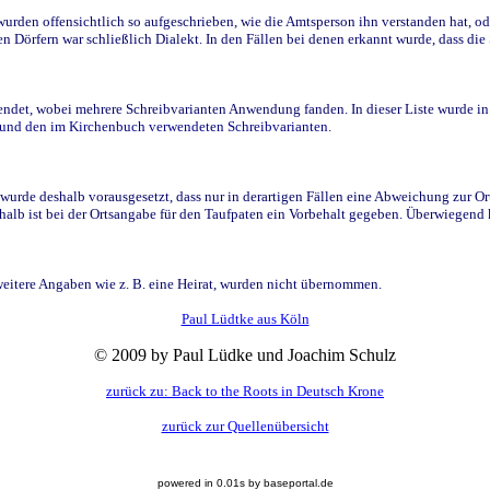
den offensichtlich so aufgeschrieben, wie die Amtsperson ihn verstanden hat, ode
n Dörfern war schließlich Dialekt. In den Fällen bei denen erkannt wurde, dass di
t, wobei mehrere Schreibvarianten Anwendung fanden. In dieser Liste wurde in de
n und den im Kirchenbuch verwendeten Schreibvarianten.
wurde deshalb vorausgesetzt, dass nur in derartigen Fällen eine Abweichung zur O
eshalb ist bei der Ortsangabe für den Taufpaten ein Vorbehalt gegeben. Überwiegen
weitere Angaben wie z. B. eine Heirat, wurden nicht übernommen.
Paul Lüdtke aus Köln
© 2009 by Paul Lüdke und Joachim Schulz
zurück zu: Back to the Roots in Deutsch Krone
zurück zur Quellenübersicht
powered in 0.01s by baseportal.de