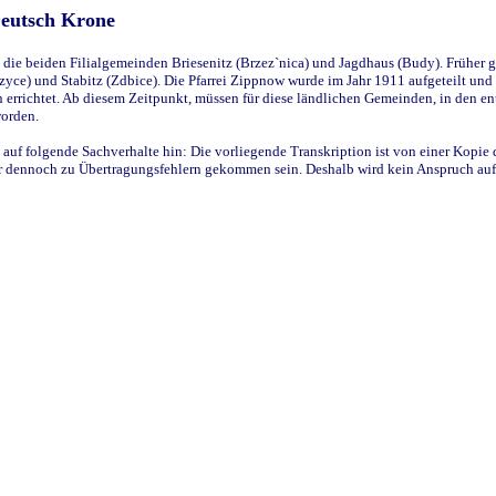
Deutsch Krone
ie beiden Filialgemeinden Briesenitz (Brzez`nica) und Jagdhaus (Budy). Früher g
yce) und Stabitz (Zdbice). Die Pfarrei Zippnow wurde im Jahr 1911 aufgeteilt und e
en errichtet. Ab diesem Zeitpunkt, müssen für diese ländlichen Gemeinden, in den
worden.
 auf folgende Sachverhalte hin: Die vorliegende Transkription ist von einer Kopie 
aber dennoch zu Übertragungsfehlern gekommen sein. Deshalb wird kein Anspruch auf 