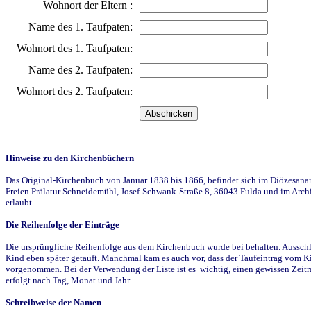
Wohnort der Eltern :
Name des 1. Taufpaten:
Wohnort des 1. Taufpaten:
Name des 2. Taufpaten:
Wohnort des 2. Taufpaten:
Hinweise zu den Kirchenbüchern
Das Original-Kirchenbuch von Januar 1838 bis 1866, befindet sich im Diözesanarch
Freien Prälatur Schneidemühl, Josef-Schwank-Straße 8, 36043 Fulda und im Archi
erlaubt.
Die Reihenfolge der Einträge
Die ursprüngliche Reihenfolge aus dem Kirchenbuch wurde bei behalten. Ausschla
Kind eben später getauft. Manchmal kam es auch vor, dass der Taufeintrag vom Ki
vorgenommen. Bei der Verwendung der Liste ist es wichtig, einen gewissen Zeit
erfolgt nach Tag, Monat und Jahr.
Schreibweise der Namen