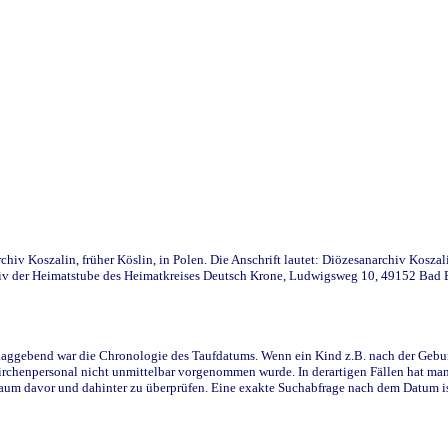
iv Koszalin, früher Köslin, in Polen. Die Anschrift lautet: Diözesanarchiv Koszal
v der Heimatstube des Heimatkreises Deutsch Krone, Ludwigsweg 10, 49152 Bad Ess
ggebend war die Chronologie des Taufdatums. Wenn ein Kind z.B. nach der Geburt 
rchenpersonal nicht unmittelbar vorgenommen wurde. In derartigen Fällen hat man d
raum davor und dahinter zu überprüfen. Eine exakte Suchabfrage nach dem Datum i