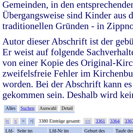
Gemeinden, in den entsprechende
Übergangsweise sind Kinder aus 
traditionellen Gründen - in Zippn
Autor dieser Abschrift ist der geb
Er weist auf folgende Sachverhalte
von einer Kopie des Original-Kirc
zweifelsfreie Fehler im Kirchenbuc
worden. Bei der Abschrift kann e
gekommen sein. Deshalb wird kein
Alles
Suchen
Auswahl
Detail
|<
<
>
>|
3380 Einträge gesamt:
<<
3361
3364
336
Lfd-
Seite im
Lfd-Nr im
Geburt des
Taufe de