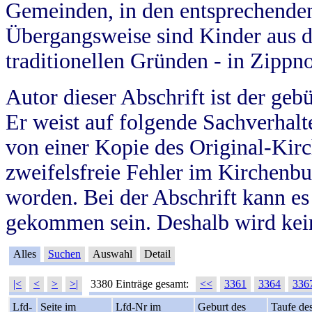
Gemeinden, in den entsprechende
Übergangsweise sind Kinder aus 
traditionellen Gründen - in Zippn
Autor dieser Abschrift ist der geb
Er weist auf folgende Sachverhalte
von einer Kopie des Original-Kirc
zweifelsfreie Fehler im Kirchenbuc
worden. Bei der Abschrift kann e
gekommen sein. Deshalb wird kein
Alles
Suchen
Auswahl
Detail
|<
<
>
>|
3380 Einträge gesamt:
<<
3361
3364
336
Lfd-
Seite im
Lfd-Nr im
Geburt des
Taufe de