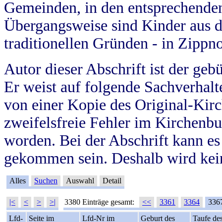
Gemeinden, in den entsprechende
Übergangsweise sind Kinder aus 
traditionellen Gründen - in Zippn
Autor dieser Abschrift ist der geb
Er weist auf folgende Sachverhalte
von einer Kopie des Original-Kirc
zweifelsfreie Fehler im Kirchenbuc
worden. Bei der Abschrift kann e
gekommen sein. Deshalb wird kein
Alles
Suchen
Auswahl
Detail
|<
<
>
>|
3380 Einträge gesamt:
<<
3361
3364
336
Lfd-
Seite im
Lfd-Nr im
Geburt des
Taufe de