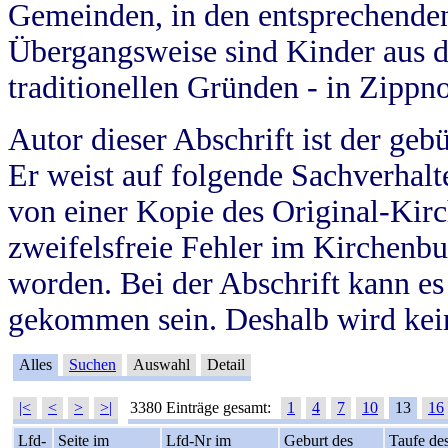
Gemeinden, in den entsprechende
Übergangsweise sind Kinder aus 
traditionellen Gründen - in Zippn
Autor dieser Abschrift ist der geb
Er weist auf folgende Sachverhalte
von einer Kopie des Original-Kirc
zweifelsfreie Fehler im Kirchenbuc
worden. Bei der Abschrift kann e
gekommen sein. Deshalb wird kein
Alles
Suchen
Auswahl
Detail
|<
<
>
>|
3380 Einträge gesamt:
1
4
7
10
13
16
Lfd-
Seite im
Lfd-Nr im
Geburt des
Taufe de