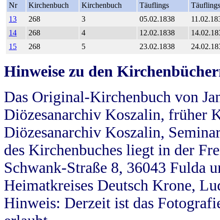
Nr
Kirchenbuch
Kirchenbuch
Täuflings
Täufling
13
268
3
05.02.1838
11.02.18
14
268
4
12.02.1838
14.02.18
15
268
5
23.02.1838
24.02.18
Hinweise zu den Kirchenbücher
Das Original-Kirchenbuch von Jan
Diözesanarchiv Koszalin, früher Kö
Diözesanarchiv Koszalin, Seminar
des Kirchenbuches liegt in der Fr
Schwank-Straße 8, 36043 Fulda u
Heimatkreises Deutsch Krone, Lu
Hinweis: Derzeit ist das Fotograf