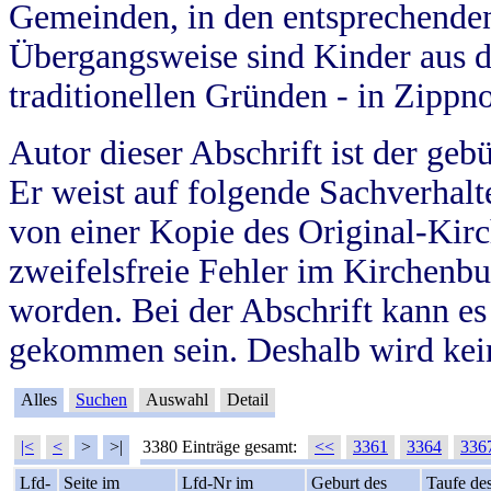
Gemeinden, in den entsprechende
Übergangsweise sind Kinder aus 
traditionellen Gründen - in Zippn
Autor dieser Abschrift ist der geb
Er weist auf folgende Sachverhalte
von einer Kopie des Original-Kirc
zweifelsfreie Fehler im Kirchenbuc
worden. Bei der Abschrift kann e
gekommen sein. Deshalb wird kein
Alles
Suchen
Auswahl
Detail
|<
<
>
>|
3380 Einträge gesamt:
<<
3361
3364
336
Lfd-
Seite im
Lfd-Nr im
Geburt des
Taufe de