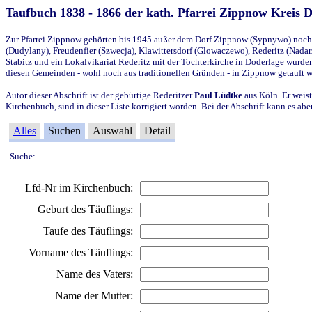
Taufbuch 1838 - 1866 der kath. Pfarrei Zippnow Kreis 
Zur Pfarrei Zippnow gehörten bis 1945 außer dem Dorf Zippnow (Sypnywo) noch d
(Dudylany), Freudenfier (Szwecja), Klawittersdorf (Glowaczewo), Rederitz (Nadarz
Stabitz und ein Lokalvikariat Rederitz mit der Tochterkirche in Doderlage wurd
diesen Gemeinden - wohl noch aus traditionellen Gründen - in Zippnow getauft 
Autor dieser Abschrift ist der gebürtige Rederitzer
Paul Lüdtke
aus Köln. Er weist
Kirchenbuch, sind in dieser Liste korrigiert worden. Bei der Abschrift kann es 
Alles
Suchen
Auswahl
Detail
Suche:
Lfd-Nr im Kirchenbuch:
Geburt des Täuflings:
Taufe des Täuflings:
Vorname des Täuflings:
Name des Vaters:
Name der Mutter: