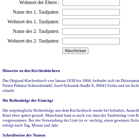
Wohnort der Eltern :
Name des 1. Taufpaten:
Wohnort des 1. Taufpaten:
Name des 2. Taufpaten:
Wohnort des 2. Taufpaten:
Hinweise zu den Kirchenbüchern
Das Original-Kirchenbuch von Januar 1838 bis 1866, befindet sich im Diözesanarch
Freien Prälatur Schneidemühl, Josef-Schwank-Straße 8, 36043 Fulda und im Archi
erlaubt.
Die Reihenfolge der Einträge
Die ursprüngliche Reihenfolge aus dem Kirchenbuch wurde bei behalten. Ausschla
Kind eben später getauft. Manchmal kam es auch vor, dass der Taufeintrag vom Ki
vorgenommen. Bei der Verwendung der Liste ist es wichtig, einen gewissen Zeit
erfolgt nach Tag, Monat und Jahr.
Schreibweise der Namen