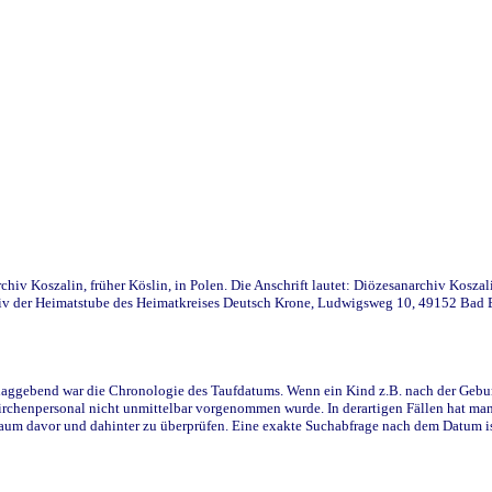
iv Koszalin, früher Köslin, in Polen. Die Anschrift lautet: Diözesanarchiv Koszal
v der Heimatstube des Heimatkreises Deutsch Krone, Ludwigsweg 10, 49152 Bad Ess
ggebend war die Chronologie des Taufdatums. Wenn ein Kind z.B. nach der Geburt 
rchenpersonal nicht unmittelbar vorgenommen wurde. In derartigen Fällen hat man d
raum davor und dahinter zu überprüfen. Eine exakte Suchabfrage nach dem Datum i