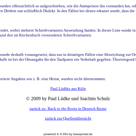
den offensichtlich so aufgeschrieben, wie die Amtsperson ihn verstanden hat, ode
n Dörfern war schließlich Dialekt. In den Fällen bei denen erkannt wurde, dass di
t, wobei mehrere Schreibvarianten Anwendung fanden. In dieser Liste wurde in de
n und den im Kirchenbuch verwendeten Schreibvarianten.
wurde deshalb vorausgesetzt, dass nur in derartigen Fällen eine Abweichung zur O
eshalb ist bei der Ortsangabe für den Taufpaten ein Vorbehalt gegeben. Überwiegen
weitere Angaben wie z. B. eine Heirat, wurden nicht übernommen.
Paul Lüdtke aus Köln
© 2009 by Paul Lüdke und Joachim Schulz
zurück zu: Back to the Roots in Deutsch Krone
zurück zur Quellenübersicht
powered in 0.00s by baseportal.de