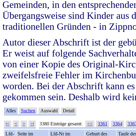
Gemeinden, in den entsprechende
Übergangsweise sind Kinder aus 
traditionellen Gründen - in Zippn
Autor dieser Abschrift ist der geb
Er weist auf folgende Sachverhalte
von einer Kopie des Original-Kirc
zweifelsfreie Fehler im Kirchenbuc
worden. Bei der Abschrift kann e
gekommen sein. Deshalb wird kein
Alles
Suchen
Auswahl
Detail
|<
<
>
>|
3380 Einträge gesamt:
<<
3361
3364
336
Lfd-
Seite im
Lfd-Nr im
Geburt des
Taufe de