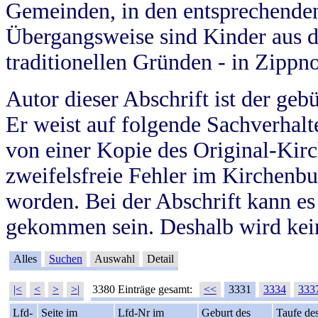
Gemeinden, in den entsprechende
Übergangsweise sind Kinder aus 
traditionellen Gründen - in Zippn
Autor dieser Abschrift ist der geb
Er weist auf folgende Sachverhalte
von einer Kopie des Original-Kirc
zweifelsfreie Fehler im Kirchenbuc
worden. Bei der Abschrift kann e
gekommen sein. Deshalb wird kein
Alles
Suchen
Auswahl
Detail
|<
<
>
>|
3380 Einträge gesamt:
<<
3331
3334
333
Lfd-
Seite im
Lfd-Nr im
Geburt des
Taufe de