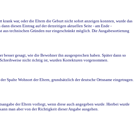
krank war, oder die Eltern die Geburt nicht sofort anzeigen konnten, wurde das
ann diesen Eintrag auf der derzeitigen aktuellen Seite - am Ende -
st aus technischen Gründen nur eingeschränkt möglich. Die Ausgabesortierung
r besser gesagt, wie die Bewohner ihn ausgesprochen haben. Später dann so
e Schreibweise nicht richtig ist, wurden Korrekturen vorgenommen.
r Spalte Wohnort der Eltern, grundsätzlich der deutsche Ortsname eingetragen.
rtsangabe der Eltern vorliegt, wenn diese auch angegeben wurde. Hierbei wurde
d kann man aber von der Richtigkeit dieser Angabe ausgehen.