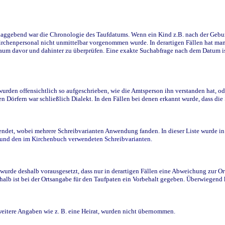
ggebend war die Chronologie des Taufdatums. Wenn ein Kind z.B. nach der Geburt 
rchenpersonal nicht unmittelbar vorgenommen wurde. In derartigen Fällen hat man d
raum davor und dahinter zu überprüfen. Eine exakte Suchabfrage nach dem Datum i
den offensichtlich so aufgeschrieben, wie die Amtsperson ihn verstanden hat, ode
n Dörfern war schließlich Dialekt. In den Fällen bei denen erkannt wurde, dass di
t, wobei mehrere Schreibvarianten Anwendung fanden. In dieser Liste wurde in de
n und den im Kirchenbuch verwendeten Schreibvarianten.
wurde deshalb vorausgesetzt, dass nur in derartigen Fällen eine Abweichung zur O
eshalb ist bei der Ortsangabe für den Taufpaten ein Vorbehalt gegeben. Überwiegen
weitere Angaben wie z. B. eine Heirat, wurden nicht übernommen.