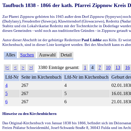
Taufbuch 1838 - 1866 der kath. Pfarrei Zippnow Kreis 
Zur Pfarrei Zippnow gehörten bis 1945 außer dem Dorf Zippnow (Sypnywo) noch d
(Dudylany), Freudenfier (Szwecja), Klawittersdorf (Glowaczewo), Rederitz (Nadarz
Stabitz und ein Lokalvikariat Rederitz mit der Tochterkirche in Doderlage wurd
diesen Gemeinden - wohl noch aus traditionellen Gründen - in Zippnow getauft 
Autor dieser Abschrift ist der gebürtige Rederitzer
Paul Lüdtke
aus Köln. Er weist
Kirchenbuch, sind in dieser Liste korrigiert worden. Bei der Abschrift kann es 
Alles
Suchen
Auswahl
Detail
|<
<
>
>|
3380 Einträge gesamt:
1
4
7
10
13
16
Lfd-Nr
Seite im Kirchenbuch
Lfd-Nr im Kirchenbuch
Geburt des
4
267
4
02.01.183
5
267
5
16.01.183
6
267
6
21.01.183
Hinweise zu den Kirchenbüchern
Das Original-Kirchenbuch von Januar 1838 bis 1866, befindet sich im Diözesanarch
Freien Prälatur Schneidemühl, Josef-Schwank-Straße 8, 36043 Fulda und im Archi