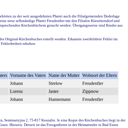
ehörten zu der weit ausgedehnten Pfarrei auch die Filialgemeinden Doderlage
ine neue selbständige Pfarrei Freudenfier mit den Filialen Klawittersdorf und
 entsprechenden Kirchenbüchern gesucht werden. Übergangsweise sind Kinder aus
des Original-Kirchenbuches erstellt worden. Erkannte zweifelsfreie Fehler im
Fehlerfreiheit erhoben.
ters
Vorname des Vaters
Name der Mutter
Wohnort der Eltern
Johann
Strelow
Freudenfier
Lorenz
Jaster
Zippnow
Johann
Hannemann
Freudenfier
in, Seminarryjna 2, 75-817 Koszalin. Je eine Kopie des Kirchenbuches liegt in der
en. Hinweis: Derzeit ist das Fotografieren in der Heimatstube in Bad Essen