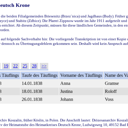
Deutsch Krone
ie beiden Filialgemeinden Briesenitz (Brzez`nica) und Jagdhaus (Budy). Früher g
yce) und Stabitz (Zdbice). Die Pfarrei Zippnow wurde im Jahr 1911 aufgeteilt und e
en errichtet. Ab diesem Zeitpunkt, müssen für diese ländlichen Gemeinden, in den
worden.
 auf folgende Sachverhalte hin: Die vorliegende Transkription ist von einer Kopie 
aber dennoch zu Übertragungsfehlern gekommen sein. Deshalb wird kein Anspruch auf 
19
22
25
28
>>
 Täuflings
Taufe des Täuflings
Vorname des Täuflings
Name des Va
8
14.01.1838
Anna
Gramse
8
18.01.1838
Justina
Roloff
8
26.01.1838
Johann
Voss
iv Koszalin, früher Köslin, in Polen. Die Anschrift lautet: Diözesanarchiv Koszal
v der Heimatstube des Heimatkreises Deutsch Krone, Ludwigsweg 10, 49152 Bad Ess