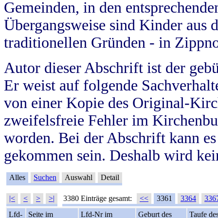
Gemeinden, in den entsprechende
Übergangsweise sind Kinder aus 
traditionellen Gründen - in Zippn
Autor dieser Abschrift ist der geb
Er weist auf folgende Sachverhalte
von einer Kopie des Original-Kirc
zweifelsfreie Fehler im Kirchenbuc
worden. Bei der Abschrift kann e
gekommen sein. Deshalb wird kein
Alles
Suchen
Auswahl
Detail
|<
<
>
>|
3380 Einträge gesamt:
<<
3361
3364
336
Lfd-
Seite im
Lfd-Nr im
Geburt des
Taufe de