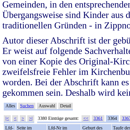
Gemeinden, in den entsprechende
Übergangsweise sind Kinder aus 
traditionellen Gründen - in Zippn
Autor dieser Abschrift ist der geb
Er weist auf folgende Sachverhalte
von einer Kopie des Original-Kirc
zweifelsfreie Fehler im Kirchenbuc
worden. Bei der Abschrift kann e
gekommen sein. Deshalb wird kein
Alles
Suchen
Auswahl
Detail
|<
<
>
>|
3380 Einträge gesamt:
<<
3361
3364
336
Lfd-
Seite im
Lfd-Nr im
Geburt des
Taufe de