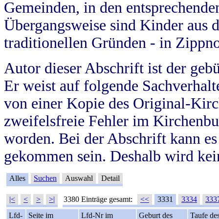
Gemeinden, in den entsprechende
Übergangsweise sind Kinder aus 
traditionellen Gründen - in Zippn
Autor dieser Abschrift ist der geb
Er weist auf folgende Sachverhalte
von einer Kopie des Original-Kirc
zweifelsfreie Fehler im Kirchenbuc
worden. Bei der Abschrift kann e
gekommen sein. Deshalb wird kein
Alles
Suchen
Auswahl
Detail
|<
<
>
>|
3380 Einträge gesamt:
<<
3331
3334
333
Lfd-
Seite im
Lfd-Nr im
Geburt des
Taufe de