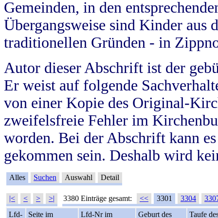
Gemeinden, in den entsprechende
Übergangsweise sind Kinder aus 
traditionellen Gründen - in Zippn
Autor dieser Abschrift ist der geb
Er weist auf folgende Sachverhalte
von einer Kopie des Original-Kirc
zweifelsfreie Fehler im Kirchenbuc
worden. Bei der Abschrift kann e
gekommen sein. Deshalb wird kein
Alles
Suchen
Auswahl
Detail
|<
<
>
>|
3380 Einträge gesamt:
<<
3301
3304
330
Lfd-
Seite im
Lfd-Nr im
Geburt des
Taufe de