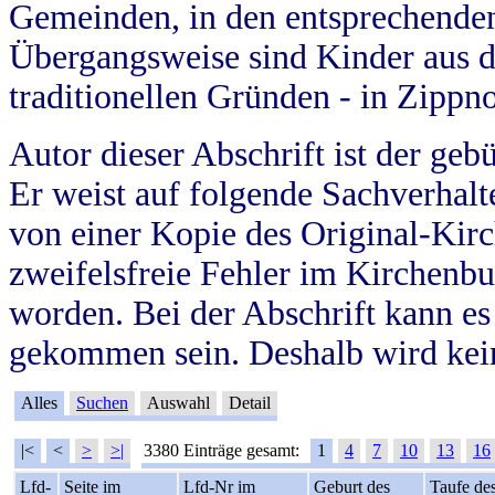
Gemeinden, in den entsprechende
Übergangsweise sind Kinder aus 
traditionellen Gründen - in Zippn
Autor dieser Abschrift ist der geb
Er weist auf folgende Sachverhalte
von einer Kopie des Original-Kirc
zweifelsfreie Fehler im Kirchenbuc
worden. Bei der Abschrift kann e
gekommen sein. Deshalb wird kein
Alles
Suchen
Auswahl
Detail
|<
<
>
>|
3380 Einträge gesamt:
1
4
7
10
13
16
Lfd-
Seite im
Lfd-Nr im
Geburt des
Taufe de