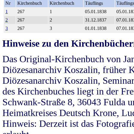
Nr
Kirchenbuch
Kirchenbuch
Täuflings
Täufling
1
267
1
05.01.1838
05.01.18
2
267
2
31.12.1837
07.01.18
3
267
3
01.01.1838
07.01.18
Hinweise zu den Kirchenbücher
Das Original-Kirchenbuch von Jan
Diözesanarchiv Koszalin, früher Kö
Diözesanarchiv Koszalin, Seminar
des Kirchenbuches liegt in der Fr
Schwank-Straße 8, 36043 Fulda u
Heimatkreises Deutsch Krone, Lu
Hinweis: Derzeit ist das Fotograf