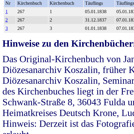
Nr
Kirchenbuch
Kirchenbuch
Täuflings
Täufling
1
267
1
05.01.1838
05.01.18
2
267
2
31.12.1837
07.01.18
3
267
3
01.01.1838
07.01.18
Hinweise zu den Kirchenbücher
Das Original-Kirchenbuch von Jan
Diözesanarchiv Koszalin, früher Kö
Diözesanarchiv Koszalin, Seminar
des Kirchenbuches liegt in der Fr
Schwank-Straße 8, 36043 Fulda u
Heimatkreises Deutsch Krone, Lu
Hinweis: Derzeit ist das Fotograf