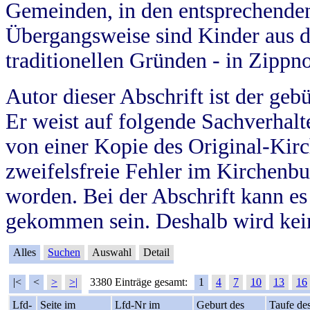
Gemeinden, in den entsprechende
Übergangsweise sind Kinder aus 
traditionellen Gründen - in Zippn
Autor dieser Abschrift ist der geb
Er weist auf folgende Sachverhalte
von einer Kopie des Original-Kirc
zweifelsfreie Fehler im Kirchenbuc
worden. Bei der Abschrift kann e
gekommen sein. Deshalb wird kein
Alles
Suchen
Auswahl
Detail
|<
<
>
>|
3380 Einträge gesamt:
1
4
7
10
13
16
Lfd-
Seite im
Lfd-Nr im
Geburt des
Taufe de