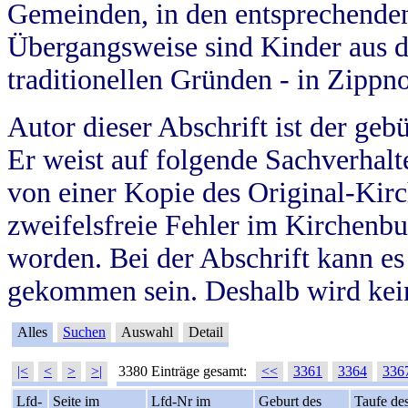
Gemeinden, in den entsprechende
Übergangsweise sind Kinder aus 
traditionellen Gründen - in Zippn
Autor dieser Abschrift ist der geb
Er weist auf folgende Sachverhalte
von einer Kopie des Original-Kirc
zweifelsfreie Fehler im Kirchenbuc
worden. Bei der Abschrift kann e
gekommen sein. Deshalb wird kein
Alles
Suchen
Auswahl
Detail
|<
<
>
>|
3380 Einträge gesamt:
<<
3361
3364
336
Lfd-
Seite im
Lfd-Nr im
Geburt des
Taufe de