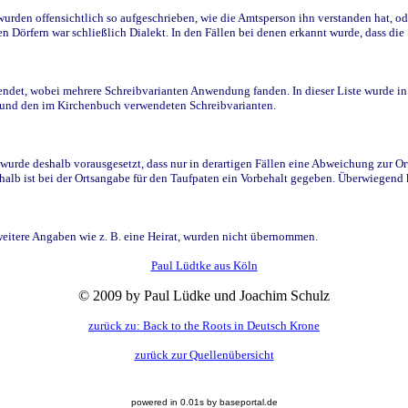
den offensichtlich so aufgeschrieben, wie die Amtsperson ihn verstanden hat, ode
n Dörfern war schließlich Dialekt. In den Fällen bei denen erkannt wurde, dass di
t, wobei mehrere Schreibvarianten Anwendung fanden. In dieser Liste wurde in de
n und den im Kirchenbuch verwendeten Schreibvarianten.
wurde deshalb vorausgesetzt, dass nur in derartigen Fällen eine Abweichung zur O
eshalb ist bei der Ortsangabe für den Taufpaten ein Vorbehalt gegeben. Überwiegen
weitere Angaben wie z. B. eine Heirat, wurden nicht übernommen.
Paul Lüdtke aus Köln
© 2009 by Paul Lüdke und Joachim Schulz
zurück zu: Back to the Roots in Deutsch Krone
zurück zur Quellenübersicht
powered in 0.01s by baseportal.de