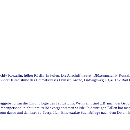
iv Koszalin, früher Köslin, in Polen. Die Anschrift lautet: Diözesanarchiv Koszal
v der Heimatstube des Heimatkreises Deutsch Krone, Ludwigsweg 10, 49152 Bad Ess
ggebend war die Chronologie des Taufdatums. Wenn ein Kind z.B. nach der Geburt 
rchenpersonal nicht unmittelbar vorgenommen wurde. In derartigen Fällen hat man d
raum davor und dahinter zu überprüfen. Eine exakte Suchabfrage nach dem Datum i