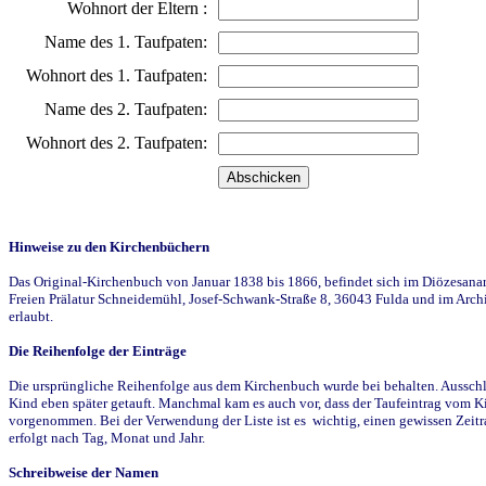
Wohnort der Eltern :
Name des 1. Taufpaten:
Wohnort des 1. Taufpaten:
Name des 2. Taufpaten:
Wohnort des 2. Taufpaten:
Hinweise zu den Kirchenbüchern
Das Original-Kirchenbuch von Januar 1838 bis 1866, befindet sich im Diözesanarch
Freien Prälatur Schneidemühl, Josef-Schwank-Straße 8, 36043 Fulda und im Archi
erlaubt.
Die Reihenfolge der Einträge
Die ursprüngliche Reihenfolge aus dem Kirchenbuch wurde bei behalten. Ausschla
Kind eben später getauft. Manchmal kam es auch vor, dass der Taufeintrag vom Ki
vorgenommen. Bei der Verwendung der Liste ist es wichtig, einen gewissen Zeit
erfolgt nach Tag, Monat und Jahr.
Schreibweise der Namen