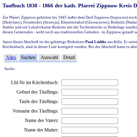
Taufbuch 1838 - 1866 der kath. Pfarrei Zippnow Kreis 
Zur Pfarrei Zippnow gehörten bis 1945 außer dem Dorf Zippnow (Sypnywo) noch d
(Dudylany), Freudenfier (Szwecja), Klawittersdorf (Glowaczewo), Rederitz (Nadarz
Stabitz und ein Lokalvikariat Rederitz mit der Tochterkirche in Doderlage wurd
diesen Gemeinden - wohl noch aus traditionellen Gründen - in Zippnow getauft 
Autor dieser Abschrift ist der gebürtige Rederitzer
Paul Lüdtke
aus Köln. Er weist
Kirchenbuch, sind in dieser Liste korrigiert worden. Bei der Abschrift kann es 
Alles
Suchen
Auswahl
Detail
Suche:
Lfd-Nr im Kirchenbuch:
Geburt des Täuflings:
Taufe des Täuflings:
Vorname des Täuflings:
Name des Vaters:
Name der Mutter: