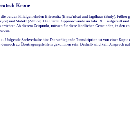
Deutsch Krone
ie beiden Filialgemeinden Briesenitz (Brzez`nica) und Jagdhaus (Budy). Früher g
yce) und Stabitz (Zdbice). Die Pfarrei Zippnow wurde im Jahr 1911 aufgeteilt und e
en errichtet. Ab diesem Zeitpunkt, müssen für diese ländlichen Gemeinden, in den
worden.
 auf folgende Sachverhalte hin: Die vorliegende Transkription ist von einer Kopie 
aber dennoch zu Übertragungsfehlern gekommen sein. Deshalb wird kein Anspruch auf 