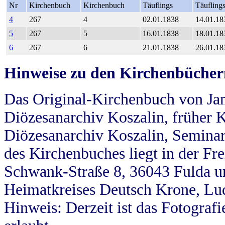
Nr
Kirchenbuch
Kirchenbuch
Täuflings
Täufling
4
267
4
02.01.1838
14.01.18
5
267
5
16.01.1838
18.01.18
6
267
6
21.01.1838
26.01.18
Hinweise zu den Kirchenbücher
Das Original-Kirchenbuch von Jan
Diözesanarchiv Koszalin, früher Kö
Diözesanarchiv Koszalin, Seminar
des Kirchenbuches liegt in der Fr
Schwank-Straße 8, 36043 Fulda u
Heimatkreises Deutsch Krone, Lu
Hinweis: Derzeit ist das Fotograf