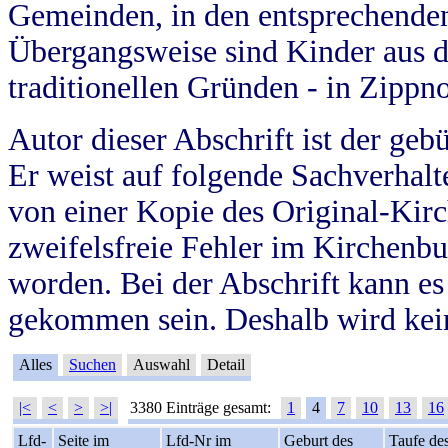
Gemeinden, in den entsprechende
Übergangsweise sind Kinder aus 
traditionellen Gründen - in Zippn
Autor dieser Abschrift ist der geb
Er weist auf folgende Sachverhalte
von einer Kopie des Original-Kirc
zweifelsfreie Fehler im Kirchenbuc
worden. Bei der Abschrift kann e
gekommen sein. Deshalb wird kein
Alles
Suchen
Auswahl
Detail
|<
<
>
>|
3380 Einträge gesamt:
1
4
7
10
13
16
Lfd-
Seite im
Lfd-Nr im
Geburt des
Taufe de