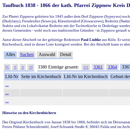
Taufbuch 1838 - 1866 der kath. Pfarrei Zippnow Kreis 
Zur Pfarrei Zippnow gehörten bis 1945 außer dem Dorf Zippnow (Sypnywo) noch d
(Dudylany), Freudenfier (Szwecja), Klawittersdorf (Glowaczewo), Rederitz (Nadarz
Stabitz und ein Lokalvikariat Rederitz mit der Tochterkirche in Doderlage wurd
diesen Gemeinden - wohl noch aus traditionellen Gründen - in Zippnow getauft 
Autor dieser Abschrift ist der gebürtige Rederitzer
Paul Lüdtke
aus Köln. Er weist
Kirchenbuch, sind in dieser Liste korrigiert worden. Bei der Abschrift kann es 
Alles
Suchen
Auswahl
Detail
|<
<
>
>|
3380 Einträge gesamt:
<<
3361
3364
336
Lfd-Nr
Seite im Kirchenbuch
Lfd-Nr im Kirchenbuch
Geburt des
...
...
...
Hinweise zu den Kirchenbüchern
Das Original-Kirchenbuch von Januar 1838 bis 1866, befindet sich im Diözesanarch
Freien Prälatur Schneidemühl, Josef-Schwank-Straße 8, 36043 Fulda und im Archi