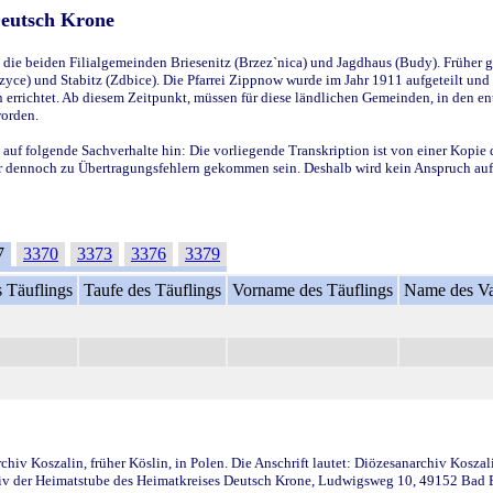
Deutsch Krone
ie beiden Filialgemeinden Briesenitz (Brzez`nica) und Jagdhaus (Budy). Früher g
yce) und Stabitz (Zdbice). Die Pfarrei Zippnow wurde im Jahr 1911 aufgeteilt und e
en errichtet. Ab diesem Zeitpunkt, müssen für diese ländlichen Gemeinden, in den
worden.
 auf folgende Sachverhalte hin: Die vorliegende Transkription ist von einer Kopie 
aber dennoch zu Übertragungsfehlern gekommen sein. Deshalb wird kein Anspruch auf 
7
3370
3373
3376
3379
 Täuflings
Taufe des Täuflings
Vorname des Täuflings
Name des Va
iv Koszalin, früher Köslin, in Polen. Die Anschrift lautet: Diözesanarchiv Koszal
v der Heimatstube des Heimatkreises Deutsch Krone, Ludwigsweg 10, 49152 Bad Ess