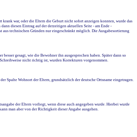
krank war, oder die Eltern die Geburt nicht sofort anzeigen konnten, wurde das
ann diesen Eintrag auf der derzeitigen aktuellen Seite - am Ende -
st aus technischen Gründen nur eingeschränkt möglich. Die Ausgabesortierung
r besser gesagt, wie die Bewohner ihn ausgesprochen haben. Später dann so
e Schreibweise nicht richtig ist, wurden Korrekturen vorgenommen.
r Spalte Wohnort der Eltern, grundsätzlich der deutsche Ortsname eingetragen.
rtsangabe der Eltern vorliegt, wenn diese auch angegeben wurde. Hierbei wurde
d kann man aber von der Richtigkeit dieser Angabe ausgehen.