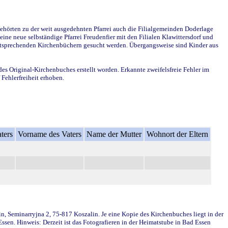
ehörten zu der weit ausgedehnten Pfarrei auch die Filialgemeinden Doderlage
ine neue selbständige Pfarrei Freudenfier mit den Filialen Klawittersdorf und
 entsprechenden Kirchenbüchern gesucht werden. Übergangsweise sind Kinder aus
des Original-Kirchenbuches erstellt worden. Erkannte zweifelsfreie Fehler im
Fehlerfreiheit erhoben.
ters
Vorname des Vaters
Name der Mutter
Wohnort der Eltern
in, Seminarryjna 2, 75-817 Koszalin. Je eine Kopie des Kirchenbuches liegt in der
en. Hinweis: Derzeit ist das Fotografieren in der Heimatstube in Bad Essen