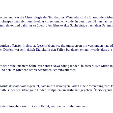
ggebend war die Chronologie des Taufdatums. Wenn ein Kind z.B. nach der Geburt 
rchenpersonal nicht unmittelbar vorgenommen wurde. In derartigen Fällen hat man d
raum davor und dahinter zu überprüfen. Eine exakte Suchabfrage nach dem Datum i
den offensichtlich so aufgeschrieben, wie die Amtsperson ihn verstanden hat, ode
n Dörfern war schließlich Dialekt. In den Fällen bei denen erkannt wurde, dass di
t, wobei mehrere Schreibvarianten Anwendung fanden. In dieser Liste wurde in de
n und den im Kirchenbuch verwendeten Schreibvarianten.
wurde deshalb vorausgesetzt, dass nur in derartigen Fällen eine Abweichung zur O
eshalb ist bei der Ortsangabe für den Taufpaten ein Vorbehalt gegeben. Überwiegen
weitere Angaben wie z. B. eine Heirat, wurden nicht übernommen.