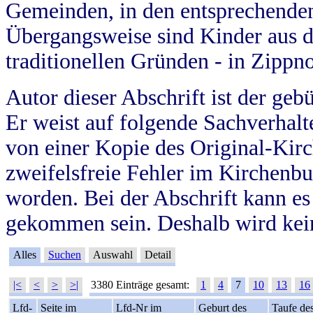
Gemeinden, in den entsprechende
Übergangsweise sind Kinder aus 
traditionellen Gründen - in Zippn
Autor dieser Abschrift ist der geb
Er weist auf folgende Sachverhalte
von einer Kopie des Original-Kirc
zweifelsfreie Fehler im Kirchenbuc
worden. Bei der Abschrift kann e
gekommen sein. Deshalb wird kein
Alles
Suchen
Auswahl
Detail
|<
<
>
>|
3380 Einträge gesamt:
1
4
7
10
13
16
Lfd-
Seite im
Lfd-Nr im
Geburt des
Taufe de