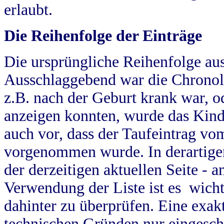
erlaubt.
Die Reihenfolge der Einträge
Die ursprüngliche Reihenfolge au
Ausschlaggebend war die Chronol
z.B. nach der Geburt krank war, od
anzeigen konnten, wurde das Kind
auch vor, dass der Taufeintrag vo
vorgenommen wurde. In derartigen
der derzeitigen aktuellen Seite -
Verwendung der Liste ist es wich
dahinter zu überprüfen. Eine exa
technischen Gründen nur eingesch