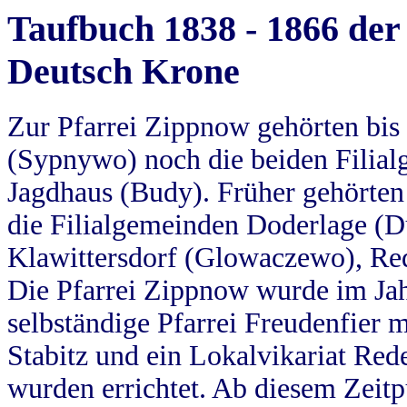
Taufbuch 1838 - 1866 der
Deutsch Krone
Zur Pfarrei Zippnow gehörten bi
(Sypnywo) noch die beiden Filial
Jagdhaus (Budy). Früher gehörten 
die Filialgemeinden Doderlage (D
Klawittersdorf (Glowaczewo), Red
Die Pfarrei Zippnow wurde im Jah
selbständige Pfarrei Freudenfier m
Stabitz und ein Lokalvikariat Red
wurden errichtet. Ab diesem Zeitp