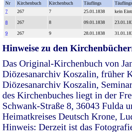
Nr
Kirchenbuch
Kirchenbuch
Täuflings
Täufling
7
267
7
25.01.1838
kein Eint
8
267
8
09.01.1838
23.01.18
9
267
9
28.01.1838
31.01.18
Hinweise zu den Kirchenbücher
Das Original-Kirchenbuch von Jan
Diözesanarchiv Koszalin, früher Kö
Diözesanarchiv Koszalin, Seminar
des Kirchenbuches liegt in der Fr
Schwank-Straße 8, 36043 Fulda u
Heimatkreises Deutsch Krone, Lu
Hinweis: Derzeit ist das Fotograf