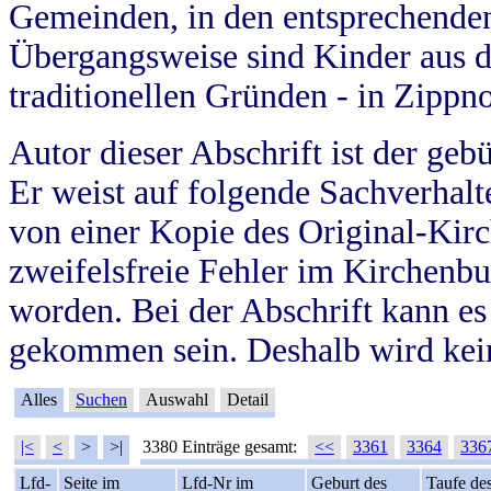
Gemeinden, in den entsprechende
Übergangsweise sind Kinder aus 
traditionellen Gründen - in Zippn
Autor dieser Abschrift ist der geb
Er weist auf folgende Sachverhalte
von einer Kopie des Original-Kirc
zweifelsfreie Fehler im Kirchenbuc
worden. Bei der Abschrift kann e
gekommen sein. Deshalb wird kein
Alles
Suchen
Auswahl
Detail
|<
<
>
>|
3380 Einträge gesamt:
<<
3361
3364
336
Lfd-
Seite im
Lfd-Nr im
Geburt des
Taufe de