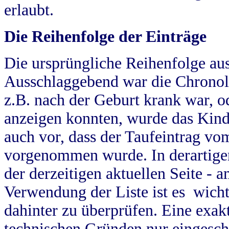
erlaubt.
Die Reihenfolge der Einträge
Die ursprüngliche Reihenfolge au
Ausschlaggebend war die Chronol
z.B. nach der Geburt krank war, od
anzeigen konnten, wurde das Kind
auch vor, dass der Taufeintrag vo
vorgenommen wurde. In derartigen
der derzeitigen aktuellen Seite -
Verwendung der Liste ist es wich
dahinter zu überprüfen. Eine exa
technischen Gründen nur eingesch