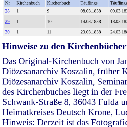
Nr
Kirchenbuch
Kirchenbuch
Täuflings
Täufling
28
1
9
08.03.1838
09.03.18
29
1
10
14.03.1838
18.03.18
30
1
11
23.03.1838
24.03.18
Hinweise zu den Kirchenbücher
Das Original-Kirchenbuch von Jan
Diözesanarchiv Koszalin, früher Kö
Diözesanarchiv Koszalin, Seminar
des Kirchenbuches liegt in der Fr
Schwank-Straße 8, 36043 Fulda u
Heimatkreises Deutsch Krone, Lu
Hinweis: Derzeit ist das Fotograf