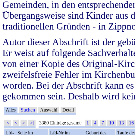
Gemeinden, in den entsprechende
Übergangsweise sind Kinder aus 
traditionellen Gründen - in Zippn
Autor dieser Abschrift ist der geb
Er weist auf folgende Sachverhalte
von einer Kopie des Original-Kirc
zweifelsfreie Fehler im Kirchenbuc
worden. Bei der Abschrift kann e
gekommen sein. Deshalb wird kein
Alles
Suchen
Auswahl
Detail
|<
<
>
>|
3380 Einträge gesamt:
1
4
7
10
13
16
Lfd-
Seite im
Lfd-Nr im
Geburt des
Taufe de