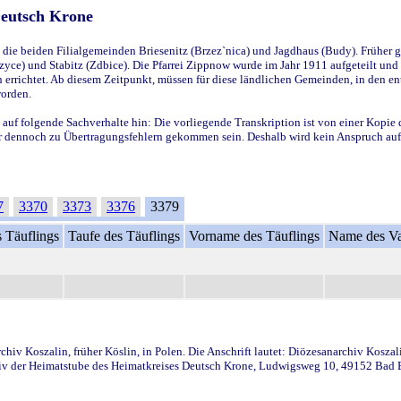
Deutsch Krone
ie beiden Filialgemeinden Briesenitz (Brzez`nica) und Jagdhaus (Budy). Früher g
yce) und Stabitz (Zdbice). Die Pfarrei Zippnow wurde im Jahr 1911 aufgeteilt und e
en errichtet. Ab diesem Zeitpunkt, müssen für diese ländlichen Gemeinden, in den
worden.
 auf folgende Sachverhalte hin: Die vorliegende Transkription ist von einer Kopie 
aber dennoch zu Übertragungsfehlern gekommen sein. Deshalb wird kein Anspruch auf 
7
3370
3373
3376
3379
 Täuflings
Taufe des Täuflings
Vorname des Täuflings
Name des Va
iv Koszalin, früher Köslin, in Polen. Die Anschrift lautet: Diözesanarchiv Koszal
v der Heimatstube des Heimatkreises Deutsch Krone, Ludwigsweg 10, 49152 Bad Ess