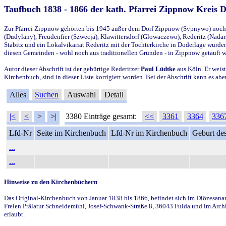
Taufbuch 1838 - 1866 der kath. Pfarrei Zippnow Kreis 
Zur Pfarrei Zippnow gehörten bis 1945 außer dem Dorf Zippnow (Sypnywo) noch d
(Dudylany), Freudenfier (Szwecja), Klawittersdorf (Glowaczewo), Rederitz (Nadarz
Stabitz und ein Lokalvikariat Rederitz mit der Tochterkirche in Doderlage wurd
diesen Gemeinden - wohl noch aus traditionellen Gründen - in Zippnow getauft 
Autor dieser Abschrift ist der gebürtige Rederitzer
Paul Lüdtke
aus Köln. Er weist
Kirchenbuch, sind in dieser Liste korrigiert worden. Bei der Abschrift kann es 
Alles
Suchen
Auswahl
Detail
|<
<
>
>|
3380 Einträge gesamt:
<<
3361
3364
336
Lfd-Nr
Seite im Kirchenbuch
Lfd-Nr im Kirchenbuch
Geburt des
...
...
Hinweise zu den Kirchenbüchern
Das Original-Kirchenbuch von Januar 1838 bis 1866, befindet sich im Diözesanarch
Freien Prälatur Schneidemühl, Josef-Schwank-Straße 8, 36043 Fulda und im Archi
erlaubt.