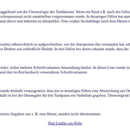
ggebend war die Chronologie des Taufdatums. Wenn ein Kind z.B. nach der Geburt 
rchenpersonal nicht unmittelbar vorgenommen wurde. In derartigen Fällen hat man d
raum davor und dahinter zu überprüfen. Eine exakte Suchabfrage nach dem Datum i
den offensichtlich so aufgeschrieben, wie die Amtsperson ihn verstanden hat, ode
n Dörfern war schließlich Dialekt. In den Fällen bei denen erkannt wurde, dass di
t, wobei mehrere Schreibvarianten Anwendung fanden. In dieser Liste wurde in de
n und den im Kirchenbuch verwendeten Schreibvarianten.
wurde deshalb vorausgesetzt, dass nur in derartigen Fällen eine Abweichung zur O
eshalb ist bei der Ortsangabe für den Taufpaten ein Vorbehalt gegeben. Überwiegen
weitere Angaben wie z. B. eine Heirat, wurden nicht übernommen.
Paul Lüdtke aus Köln