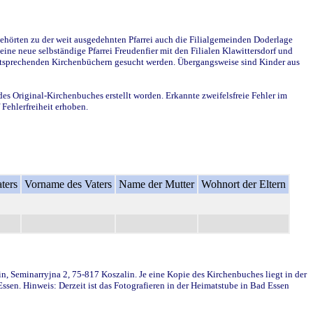
ehörten zu der weit ausgedehnten Pfarrei auch die Filialgemeinden Doderlage
ine neue selbständige Pfarrei Freudenfier mit den Filialen Klawittersdorf und
 entsprechenden Kirchenbüchern gesucht werden. Übergangsweise sind Kinder aus
des Original-Kirchenbuches erstellt worden. Erkannte zweifelsfreie Fehler im
Fehlerfreiheit erhoben.
ters
Vorname des Vaters
Name der Mutter
Wohnort der Eltern
in, Seminarryjna 2, 75-817 Koszalin. Je eine Kopie des Kirchenbuches liegt in der
en. Hinweis: Derzeit ist das Fotografieren in der Heimatstube in Bad Essen