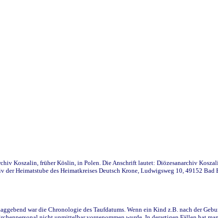
iv Koszalin, früher Köslin, in Polen. Die Anschrift lautet: Diözesanarchiv Koszal
v der Heimatstube des Heimatkreises Deutsch Krone, Ludwigsweg 10, 49152 Bad Ess
ggebend war die Chronologie des Taufdatums. Wenn ein Kind z.B. nach der Geburt 
rchenpersonal nicht unmittelbar vorgenommen wurde. In derartigen Fällen hat man d