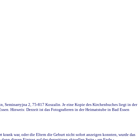
in, Seminarryjna 2, 75-817 Koszalin. Je eine Kopie des Kirchenbuches liegt in der
en. Hinweis: Derzeit ist das Fotografieren in der Heimatstube in Bad Essen
krank war, oder die Eltern die Geburt nicht sofort anzeigen konnten, wurde das
ann diesen Eintrag auf der derzeitigen aktuellen Seite - am Ende -