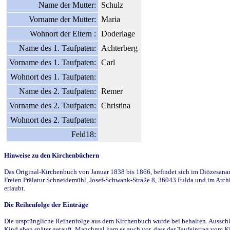
Name der Mutter:
Schulz
Vorname der Mutter:
Maria
Wohnort der Eltern :
Doderlage
Name des 1. Taufpaten:
Achterberg
Vorname des 1. Taufpaten:
Carl
Wohnort des 1. Taufpaten:
Name des 2. Taufpaten:
Remer
Vorname des 2. Taufpaten:
Christina
Wohnort des 2. Taufpaten:
Feld18:
Hinweise zu den Kirchenbüchern
Das Original-Kirchenbuch von Januar 1838 bis 1866, befindet sich im Diözesanarch
Freien Prälatur Schneidemühl, Josef-Schwank-Straße 8, 36043 Fulda und im Archi
erlaubt.
Die Reihenfolge der Einträge
Die ursprüngliche Reihenfolge aus dem Kirchenbuch wurde bei behalten. Ausschla
Kind eben später getauft. Manchmal kam es auch vor, dass der Taufeintrag vom Ki