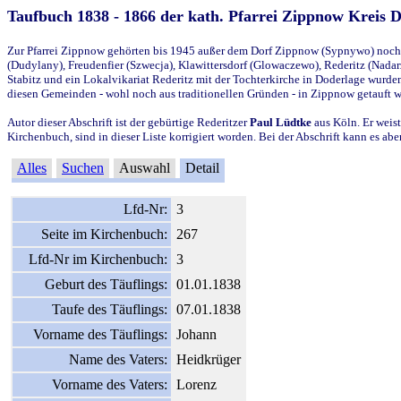
Taufbuch 1838 - 1866 der kath. Pfarrei Zippnow Kreis 
Zur Pfarrei Zippnow gehörten bis 1945 außer dem Dorf Zippnow (Sypnywo) noch d
(Dudylany), Freudenfier (Szwecja), Klawittersdorf (Glowaczewo), Rederitz (Nadarz
Stabitz und ein Lokalvikariat Rederitz mit der Tochterkirche in Doderlage wurd
diesen Gemeinden - wohl noch aus traditionellen Gründen - in Zippnow getauft 
Autor dieser Abschrift ist der gebürtige Rederitzer
Paul Lüdtke
aus Köln. Er weist
Kirchenbuch, sind in dieser Liste korrigiert worden. Bei der Abschrift kann es 
Alles
Suchen
Auswahl
Detail
Lfd-Nr:
3
Seite im Kirchenbuch:
267
Lfd-Nr im Kirchenbuch:
3
Geburt des Täuflings:
01.01.1838
Taufe des Täuflings:
07.01.1838
Vorname des Täuflings:
Johann
Name des Vaters:
Heidkrüger
Vorname des Vaters:
Lorenz