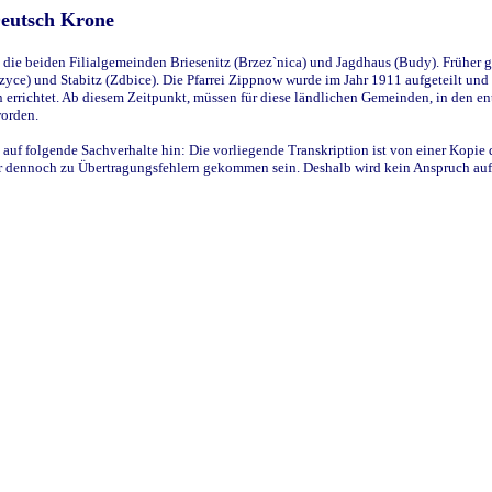
Deutsch Krone
ie beiden Filialgemeinden Briesenitz (Brzez`nica) und Jagdhaus (Budy). Früher g
yce) und Stabitz (Zdbice). Die Pfarrei Zippnow wurde im Jahr 1911 aufgeteilt und e
en errichtet. Ab diesem Zeitpunkt, müssen für diese ländlichen Gemeinden, in den
worden.
 auf folgende Sachverhalte hin: Die vorliegende Transkription ist von einer Kopie 
aber dennoch zu Übertragungsfehlern gekommen sein. Deshalb wird kein Anspruch auf 