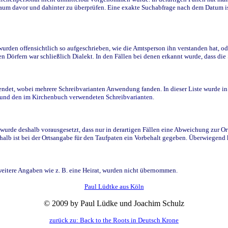
raum davor und dahinter zu überprüfen. Eine exakte Suchabfrage nach dem Datum i
den offensichtlich so aufgeschrieben, wie die Amtsperson ihn verstanden hat, ode
n Dörfern war schließlich Dialekt. In den Fällen bei denen erkannt wurde, dass di
t, wobei mehrere Schreibvarianten Anwendung fanden. In dieser Liste wurde in de
n und den im Kirchenbuch verwendeten Schreibvarianten.
wurde deshalb vorausgesetzt, dass nur in derartigen Fällen eine Abweichung zur O
eshalb ist bei der Ortsangabe für den Taufpaten ein Vorbehalt gegeben. Überwiegen
weitere Angaben wie z. B. eine Heirat, wurden nicht übernommen.
Paul Lüdtke aus Köln
© 2009 by Paul Lüdke und Joachim Schulz
zurück zu: Back to the Roots in Deutsch Krone