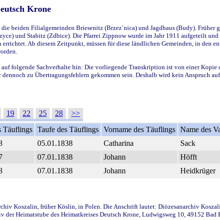
Deutsch Krone
ie beiden Filialgemeinden Briesenitz (Brzez`nica) und Jagdhaus (Budy). Früher g
yce) und Stabitz (Zdbice). Die Pfarrei Zippnow wurde im Jahr 1911 aufgeteilt und e
en errichtet. Ab diesem Zeitpunkt, müssen für diese ländlichen Gemeinden, in den
worden.
 auf folgende Sachverhalte hin: Die vorliegende Transkription ist von einer Kopie 
aber dennoch zu Übertragungsfehlern gekommen sein. Deshalb wird kein Anspruch auf 
19
22
25
28
>>
 Täuflings
Taufe des Täuflings
Vorname des Täuflings
Name des Va
8
05.01.1838
Catharina
Sack
7
07.01.1838
Johann
Höfft
8
07.01.1838
Johann
Heidkrüger
iv Koszalin, früher Köslin, in Polen. Die Anschrift lautet: Diözesanarchiv Koszal
v der Heimatstube des Heimatkreises Deutsch Krone, Ludwigsweg 10, 49152 Bad Ess