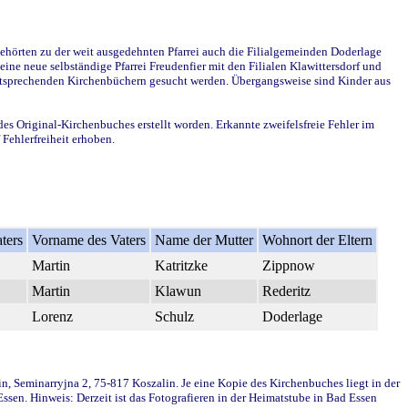
ehörten zu der weit ausgedehnten Pfarrei auch die Filialgemeinden Doderlage
ine neue selbständige Pfarrei Freudenfier mit den Filialen Klawittersdorf und
 entsprechenden Kirchenbüchern gesucht werden. Übergangsweise sind Kinder aus
des Original-Kirchenbuches erstellt worden. Erkannte zweifelsfreie Fehler im
Fehlerfreiheit erhoben.
ters
Vorname des Vaters
Name der Mutter
Wohnort der Eltern
Martin
Katritzke
Zippnow
Martin
Klawun
Rederitz
Lorenz
Schulz
Doderlage
in, Seminarryjna 2, 75-817 Koszalin. Je eine Kopie des Kirchenbuches liegt in der
en. Hinweis: Derzeit ist das Fotografieren in der Heimatstube in Bad Essen