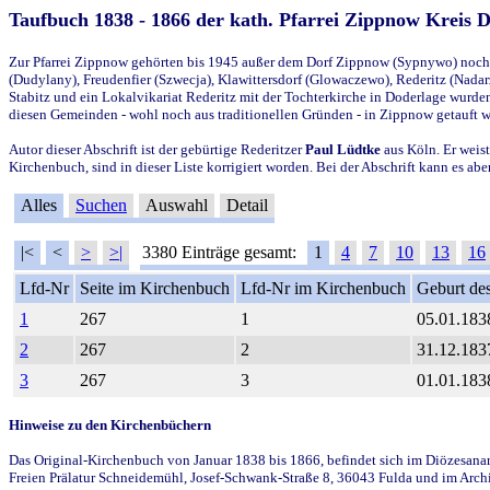
Taufbuch 1838 - 1866 der kath. Pfarrei Zippnow Kreis 
Zur Pfarrei Zippnow gehörten bis 1945 außer dem Dorf Zippnow (Sypnywo) noch d
(Dudylany), Freudenfier (Szwecja), Klawittersdorf (Glowaczewo), Rederitz (Nadarz
Stabitz und ein Lokalvikariat Rederitz mit der Tochterkirche in Doderlage wurd
diesen Gemeinden - wohl noch aus traditionellen Gründen - in Zippnow getauft 
Autor dieser Abschrift ist der gebürtige Rederitzer
Paul Lüdtke
aus Köln. Er weist
Kirchenbuch, sind in dieser Liste korrigiert worden. Bei der Abschrift kann es 
Alles
Suchen
Auswahl
Detail
|<
<
>
>|
3380 Einträge gesamt:
1
4
7
10
13
16
Lfd-Nr
Seite im Kirchenbuch
Lfd-Nr im Kirchenbuch
Geburt des
1
267
1
05.01.183
2
267
2
31.12.183
3
267
3
01.01.183
Hinweise zu den Kirchenbüchern
Das Original-Kirchenbuch von Januar 1838 bis 1866, befindet sich im Diözesanarch
Freien Prälatur Schneidemühl, Josef-Schwank-Straße 8, 36043 Fulda und im Archi