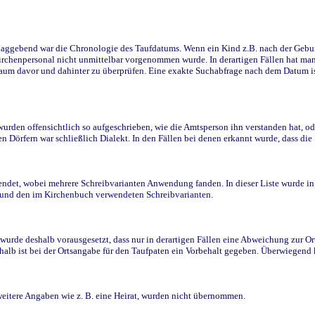
ggebend war die Chronologie des Taufdatums. Wenn ein Kind z.B. nach der Geburt 
rchenpersonal nicht unmittelbar vorgenommen wurde. In derartigen Fällen hat man d
raum davor und dahinter zu überprüfen. Eine exakte Suchabfrage nach dem Datum i
den offensichtlich so aufgeschrieben, wie die Amtsperson ihn verstanden hat, ode
n Dörfern war schließlich Dialekt. In den Fällen bei denen erkannt wurde, dass di
t, wobei mehrere Schreibvarianten Anwendung fanden. In dieser Liste wurde in de
n und den im Kirchenbuch verwendeten Schreibvarianten.
wurde deshalb vorausgesetzt, dass nur in derartigen Fällen eine Abweichung zur O
eshalb ist bei der Ortsangabe für den Taufpaten ein Vorbehalt gegeben. Überwiegen
weitere Angaben wie z. B. eine Heirat, wurden nicht übernommen.