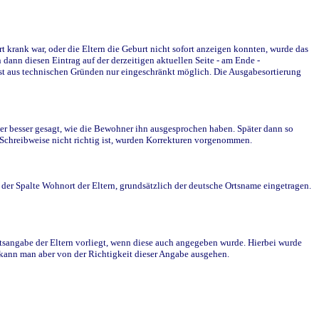
krank war, oder die Eltern die Geburt nicht sofort anzeigen konnten, wurde das
ann diesen Eintrag auf der derzeitigen aktuellen Seite - am Ende -
st aus technischen Gründen nur eingeschränkt möglich. Die Ausgabesortierung
r besser gesagt, wie die Bewohner ihn ausgesprochen haben. Später dann so
e Schreibweise nicht richtig ist, wurden Korrekturen vorgenommen.
r Spalte Wohnort der Eltern, grundsätzlich der deutsche Ortsname eingetragen.
rtsangabe der Eltern vorliegt, wenn diese auch angegeben wurde. Hierbei wurde
d kann man aber von der Richtigkeit dieser Angabe ausgehen.