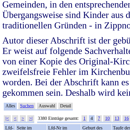
Gemeinden, in den entsprechende
Übergangsweise sind Kinder aus 
traditionellen Gründen - in Zippn
Autor dieser Abschrift ist der geb
Er weist auf folgende Sachverhalte
von einer Kopie des Original-Kirc
zweifelsfreie Fehler im Kirchenbuc
worden. Bei der Abschrift kann e
gekommen sein. Deshalb wird kein
Alles
Suchen
Auswahl
Detail
|<
<
>
>|
3380 Einträge gesamt:
1
4
7
10
13
16
Lfd-
Seite im
Lfd-Nr im
Geburt des
Taufe de