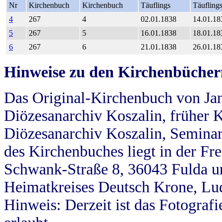
Nr
Kirchenbuch
Kirchenbuch
Täuflings
Täufling
4
267
4
02.01.1838
14.01.18
5
267
5
16.01.1838
18.01.18
6
267
6
21.01.1838
26.01.18
Hinweise zu den Kirchenbücher
Das Original-Kirchenbuch von Jan
Diözesanarchiv Koszalin, früher Kö
Diözesanarchiv Koszalin, Seminar
des Kirchenbuches liegt in der Fr
Schwank-Straße 8, 36043 Fulda u
Heimatkreises Deutsch Krone, Lu
Hinweis: Derzeit ist das Fotograf