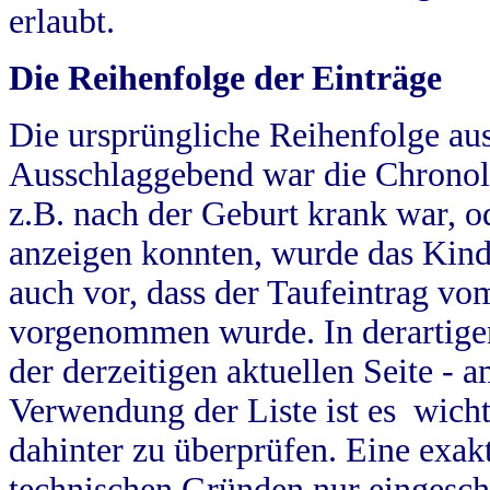
erlaubt.
Die Reihenfolge der Einträge
Die ursprüngliche Reihenfolge au
Ausschlaggebend war die Chronol
z.B. nach der Geburt krank war, od
anzeigen konnten, wurde das Kind
auch vor, dass der Taufeintrag vo
vorgenommen wurde. In derartigen
der derzeitigen aktuellen Seite -
Verwendung der Liste ist es wich
dahinter zu überprüfen. Eine exa
technischen Gründen nur eingesch