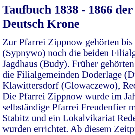
Taufbuch 1838 - 1866 der
Deutsch Krone
Zur Pfarrei Zippnow gehörten bi
(Sypnywo) noch die beiden Filial
Jagdhaus (Budy). Früher gehörten 
die Filialgemeinden Doderlage (D
Klawittersdorf (Glowaczewo), Red
Die Pfarrei Zippnow wurde im Jah
selbständige Pfarrei Freudenfier m
Stabitz und ein Lokalvikariat Red
wurden errichtet. Ab diesem Zeitp