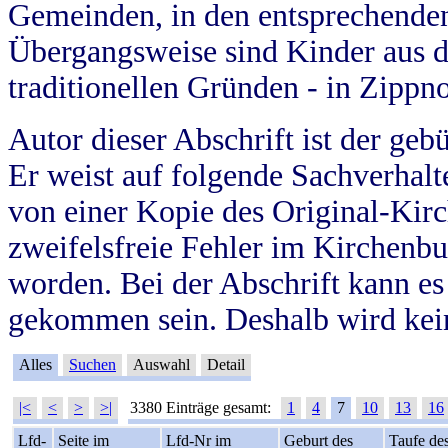
Gemeinden, in den entsprechende
Übergangsweise sind Kinder aus 
traditionellen Gründen - in Zippn
Autor dieser Abschrift ist der geb
Er weist auf folgende Sachverhalte
von einer Kopie des Original-Kirc
zweifelsfreie Fehler im Kirchenbuc
worden. Bei der Abschrift kann e
gekommen sein. Deshalb wird kein
Alles
Suchen
Auswahl
Detail
|<
<
>
>|
3380 Einträge gesamt:
1
4
7
10
13
16
Lfd-
Seite im
Lfd-Nr im
Geburt des
Taufe de