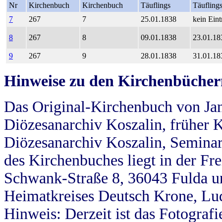
Nr
Kirchenbuch
Kirchenbuch
Täuflings
Täufling
7
267
7
25.01.1838
kein Eint
8
267
8
09.01.1838
23.01.18
9
267
9
28.01.1838
31.01.18
Hinweise zu den Kirchenbücher
Das Original-Kirchenbuch von Jan
Diözesanarchiv Koszalin, früher Kö
Diözesanarchiv Koszalin, Seminar
des Kirchenbuches liegt in der Fr
Schwank-Straße 8, 36043 Fulda u
Heimatkreises Deutsch Krone, Lu
Hinweis: Derzeit ist das Fotograf