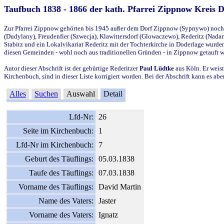
Taufbuch 1838 - 1866 der kath. Pfarrei Zippnow Kreis 
Zur Pfarrei Zippnow gehörten bis 1945 außer dem Dorf Zippnow (Sypnywo) noch d
(Dudylany), Freudenfier (Szwecja), Klawittersdorf (Glowaczewo), Rederitz (Nadarz
Stabitz und ein Lokalvikariat Rederitz mit der Tochterkirche in Doderlage wurd
diesen Gemeinden - wohl noch aus traditionellen Gründen - in Zippnow getauft 
Autor dieser Abschrift ist der gebürtige Rederitzer
Paul Lüdtke
aus Köln. Er weist
Kirchenbuch, sind in dieser Liste korrigiert worden. Bei der Abschrift kann es 
Alles
Suchen
Auswahl
Detail
Lfd-Nr:
26
Seite im Kirchenbuch:
1
Lfd-Nr im Kirchenbuch:
7
Geburt des Täuflings:
05.03.1838
Taufe des Täuflings:
07.03.1838
Vorname des Täuflings:
David Martin
Name des Vaters:
Jaster
Vorname des Vaters:
Ignatz