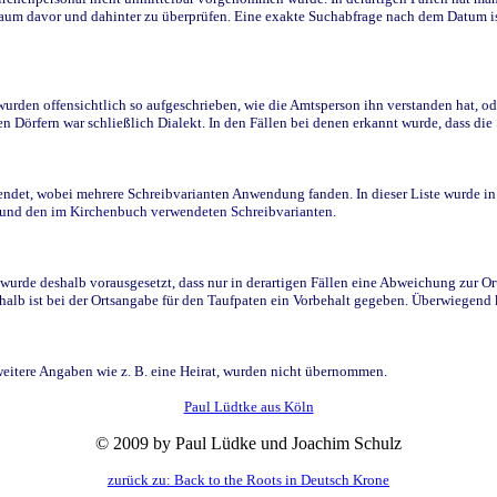
raum davor und dahinter zu überprüfen. Eine exakte Suchabfrage nach dem Datum i
den offensichtlich so aufgeschrieben, wie die Amtsperson ihn verstanden hat, ode
n Dörfern war schließlich Dialekt. In den Fällen bei denen erkannt wurde, dass di
t, wobei mehrere Schreibvarianten Anwendung fanden. In dieser Liste wurde in de
n und den im Kirchenbuch verwendeten Schreibvarianten.
wurde deshalb vorausgesetzt, dass nur in derartigen Fällen eine Abweichung zur O
eshalb ist bei der Ortsangabe für den Taufpaten ein Vorbehalt gegeben. Überwiegen
weitere Angaben wie z. B. eine Heirat, wurden nicht übernommen.
Paul Lüdtke aus Köln
© 2009 by Paul Lüdke und Joachim Schulz
zurück zu: Back to the Roots in Deutsch Krone