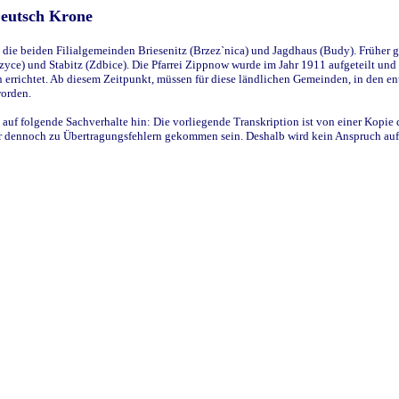
Deutsch Krone
ie beiden Filialgemeinden Briesenitz (Brzez`nica) und Jagdhaus (Budy). Früher g
yce) und Stabitz (Zdbice). Die Pfarrei Zippnow wurde im Jahr 1911 aufgeteilt und e
en errichtet. Ab diesem Zeitpunkt, müssen für diese ländlichen Gemeinden, in den
worden.
 auf folgende Sachverhalte hin: Die vorliegende Transkription ist von einer Kopie 
aber dennoch zu Übertragungsfehlern gekommen sein. Deshalb wird kein Anspruch auf 