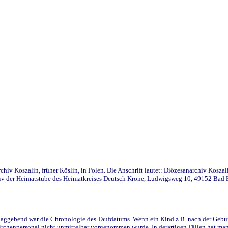
iv Koszalin, früher Köslin, in Polen. Die Anschrift lautet: Diözesanarchiv Koszal
v der Heimatstube des Heimatkreises Deutsch Krone, Ludwigsweg 10, 49152 Bad Ess
ggebend war die Chronologie des Taufdatums. Wenn ein Kind z.B. nach der Geburt 
rchenpersonal nicht unmittelbar vorgenommen wurde. In derartigen Fällen hat man d