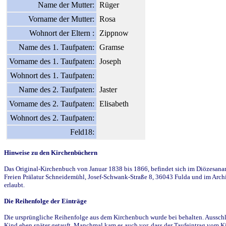
Name der Mutter:
Rüger
Vorname der Mutter:
Rosa
Wohnort der Eltern :
Zippnow
Name des 1. Taufpaten:
Gramse
Vorname des 1. Taufpaten:
Joseph
Wohnort des 1. Taufpaten:
Name des 2. Taufpaten:
Jaster
Vorname des 2. Taufpaten:
Elisabeth
Wohnort des 2. Taufpaten:
Feld18:
Hinweise zu den Kirchenbüchern
Das Original-Kirchenbuch von Januar 1838 bis 1866, befindet sich im Diözesanarch
Freien Prälatur Schneidemühl, Josef-Schwank-Straße 8, 36043 Fulda und im Archi
erlaubt.
Die Reihenfolge der Einträge
Die ursprüngliche Reihenfolge aus dem Kirchenbuch wurde bei behalten. Ausschla
Kind eben später getauft. Manchmal kam es auch vor, dass der Taufeintrag vom Ki