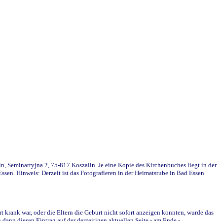
in, Seminarryjna 2, 75-817 Koszalin. Je eine Kopie des Kirchenbuches liegt in der
en. Hinweis: Derzeit ist das Fotografieren in der Heimatstube in Bad Essen
krank war, oder die Eltern die Geburt nicht sofort anzeigen konnten, wurde das
ann diesen Eintrag auf der derzeitigen aktuellen Seite - am Ende -