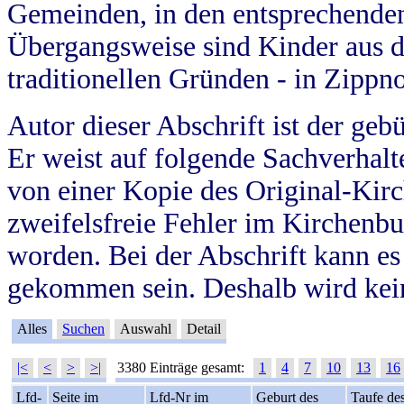
Gemeinden, in den entsprechende
Übergangsweise sind Kinder aus 
traditionellen Gründen - in Zippn
Autor dieser Abschrift ist der geb
Er weist auf folgende Sachverhalte
von einer Kopie des Original-Kirc
zweifelsfreie Fehler im Kirchenbuc
worden. Bei der Abschrift kann e
gekommen sein. Deshalb wird kein
Alles
Suchen
Auswahl
Detail
|<
<
>
>|
3380 Einträge gesamt:
1
4
7
10
13
16
Lfd-
Seite im
Lfd-Nr im
Geburt des
Taufe de