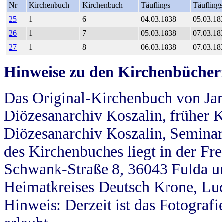
Nr
Kirchenbuch
Kirchenbuch
Täuflings
Täufling
25
1
6
04.03.1838
05.03.18
26
1
7
05.03.1838
07.03.18
27
1
8
06.03.1838
07.03.18
Hinweise zu den Kirchenbücher
Das Original-Kirchenbuch von Jan
Diözesanarchiv Koszalin, früher Kö
Diözesanarchiv Koszalin, Seminar
des Kirchenbuches liegt in der Fr
Schwank-Straße 8, 36043 Fulda u
Heimatkreises Deutsch Krone, Lu
Hinweis: Derzeit ist das Fotograf