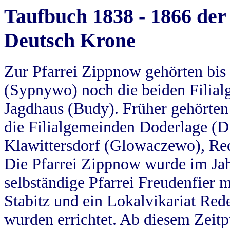
Taufbuch 1838 - 1866 der
Deutsch Krone
Zur Pfarrei Zippnow gehörten bi
(Sypnywo) noch die beiden Filial
Jagdhaus (Budy). Früher gehörten 
die Filialgemeinden Doderlage (D
Klawittersdorf (Glowaczewo), Red
Die Pfarrei Zippnow wurde im Jah
selbständige Pfarrei Freudenfier m
Stabitz und ein Lokalvikariat Red
wurden errichtet. Ab diesem Zeitp