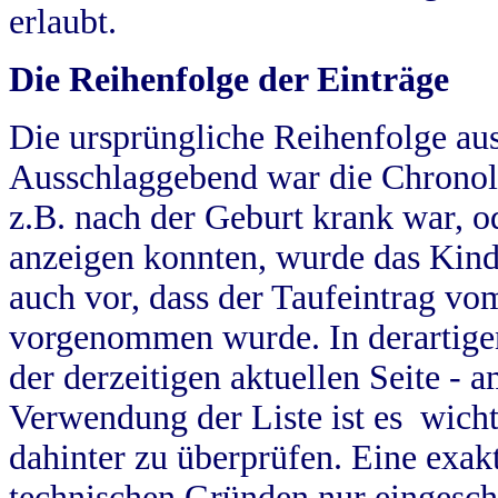
erlaubt.
Die Reihenfolge der Einträge
Die ursprüngliche Reihenfolge au
Ausschlaggebend war die Chronol
z.B. nach der Geburt krank war, od
anzeigen konnten, wurde das Kind
auch vor, dass der Taufeintrag vo
vorgenommen wurde. In derartigen
der derzeitigen aktuellen Seite -
Verwendung der Liste ist es wich
dahinter zu überprüfen. Eine exa
technischen Gründen nur eingesch