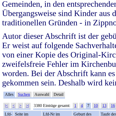
Gemeinden, in den entsprechende
Übergangsweise sind Kinder aus 
traditionellen Gründen - in Zippn
Autor dieser Abschrift ist der geb
Er weist auf folgende Sachverhalte
von einer Kopie des Original-Kirc
zweifelsfreie Fehler im Kirchenbuc
worden. Bei der Abschrift kann e
gekommen sein. Deshalb wird kein
Alles
Suchen
Auswahl
Detail
|<
<
>
>|
3380 Einträge gesamt:
1
4
7
10
13
16
Lfd-
Seite im
Lfd-Nr im
Geburt des
Taufe de