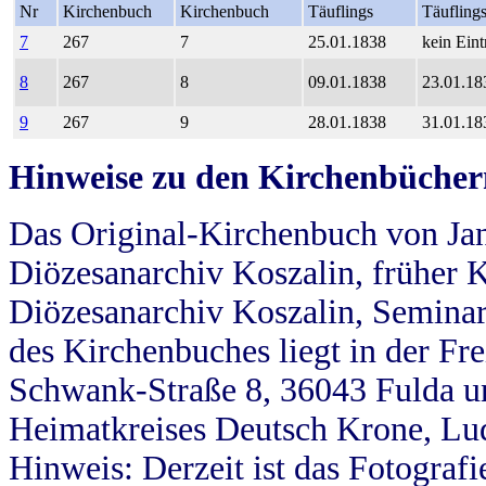
Nr
Kirchenbuch
Kirchenbuch
Täuflings
Täufling
7
267
7
25.01.1838
kein Eint
8
267
8
09.01.1838
23.01.18
9
267
9
28.01.1838
31.01.18
Hinweise zu den Kirchenbücher
Das Original-Kirchenbuch von Jan
Diözesanarchiv Koszalin, früher Kö
Diözesanarchiv Koszalin, Seminar
des Kirchenbuches liegt in der Fr
Schwank-Straße 8, 36043 Fulda u
Heimatkreises Deutsch Krone, Lu
Hinweis: Derzeit ist das Fotograf