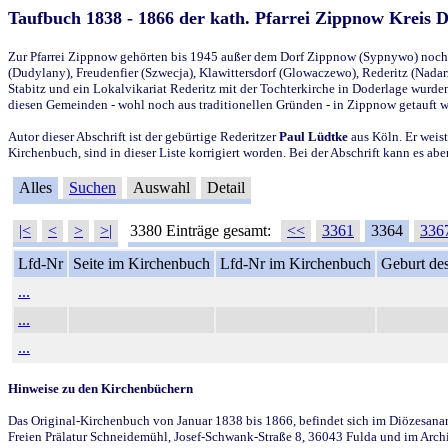
Taufbuch 1838 - 1866 der kath. Pfarrei Zippnow Kreis 
Zur Pfarrei Zippnow gehörten bis 1945 außer dem Dorf Zippnow (Sypnywo) noch d
(Dudylany), Freudenfier (Szwecja), Klawittersdorf (Glowaczewo), Rederitz (Nadarz
Stabitz und ein Lokalvikariat Rederitz mit der Tochterkirche in Doderlage wurd
diesen Gemeinden - wohl noch aus traditionellen Gründen - in Zippnow getauft 
Autor dieser Abschrift ist der gebürtige Rederitzer
Paul Lüdtke
aus Köln. Er weist
Kirchenbuch, sind in dieser Liste korrigiert worden. Bei der Abschrift kann es 
Alles
Suchen
Auswahl
Detail
|<
<
>
>|
3380 Einträge gesamt:
<<
3361
3364
336
Lfd-Nr
Seite im Kirchenbuch
Lfd-Nr im Kirchenbuch
Geburt des
...
...
...
Hinweise zu den Kirchenbüchern
Das Original-Kirchenbuch von Januar 1838 bis 1866, befindet sich im Diözesanarch
Freien Prälatur Schneidemühl, Josef-Schwank-Straße 8, 36043 Fulda und im Archi