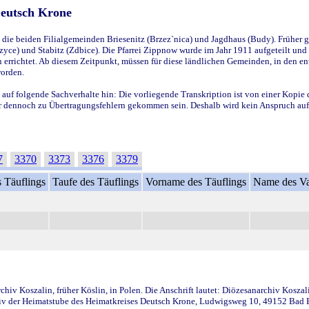
Deutsch Krone
ie beiden Filialgemeinden Briesenitz (Brzez`nica) und Jagdhaus (Budy). Früher g
yce) und Stabitz (Zdbice). Die Pfarrei Zippnow wurde im Jahr 1911 aufgeteilt und e
en errichtet. Ab diesem Zeitpunkt, müssen für diese ländlichen Gemeinden, in den
worden.
 auf folgende Sachverhalte hin: Die vorliegende Transkription ist von einer Kopie 
aber dennoch zu Übertragungsfehlern gekommen sein. Deshalb wird kein Anspruch auf 
7
3370
3373
3376
3379
 Täuflings
Taufe des Täuflings
Vorname des Täuflings
Name des Va
iv Koszalin, früher Köslin, in Polen. Die Anschrift lautet: Diözesanarchiv Koszal
v der Heimatstube des Heimatkreises Deutsch Krone, Ludwigsweg 10, 49152 Bad Ess