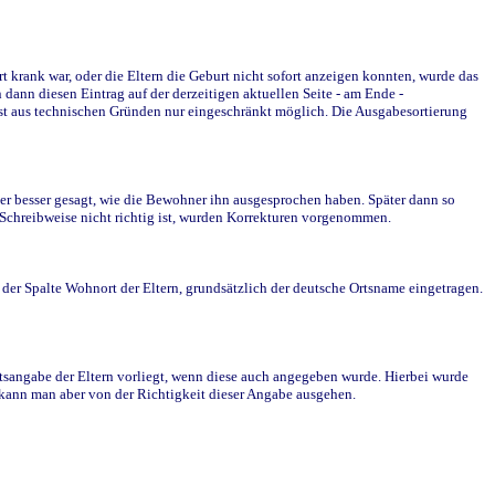
krank war, oder die Eltern die Geburt nicht sofort anzeigen konnten, wurde das
ann diesen Eintrag auf der derzeitigen aktuellen Seite - am Ende -
st aus technischen Gründen nur eingeschränkt möglich. Die Ausgabesortierung
r besser gesagt, wie die Bewohner ihn ausgesprochen haben. Später dann so
e Schreibweise nicht richtig ist, wurden Korrekturen vorgenommen.
r Spalte Wohnort der Eltern, grundsätzlich der deutsche Ortsname eingetragen.
rtsangabe der Eltern vorliegt, wenn diese auch angegeben wurde. Hierbei wurde
d kann man aber von der Richtigkeit dieser Angabe ausgehen.