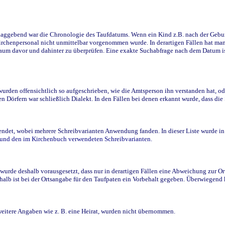
ggebend war die Chronologie des Taufdatums. Wenn ein Kind z.B. nach der Geburt 
rchenpersonal nicht unmittelbar vorgenommen wurde. In derartigen Fällen hat man d
raum davor und dahinter zu überprüfen. Eine exakte Suchabfrage nach dem Datum i
den offensichtlich so aufgeschrieben, wie die Amtsperson ihn verstanden hat, ode
n Dörfern war schließlich Dialekt. In den Fällen bei denen erkannt wurde, dass di
t, wobei mehrere Schreibvarianten Anwendung fanden. In dieser Liste wurde in de
n und den im Kirchenbuch verwendeten Schreibvarianten.
wurde deshalb vorausgesetzt, dass nur in derartigen Fällen eine Abweichung zur O
eshalb ist bei der Ortsangabe für den Taufpaten ein Vorbehalt gegeben. Überwiegen
weitere Angaben wie z. B. eine Heirat, wurden nicht übernommen.