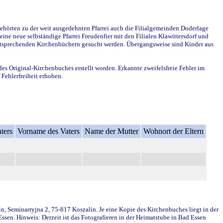
ehörten zu der weit ausgedehnten Pfarrei auch die Filialgemeinden Doderlage
ine neue selbständige Pfarrei Freudenfier mit den Filialen Klawittersdorf und
 entsprechenden Kirchenbüchern gesucht werden. Übergangsweise sind Kinder aus
des Original-Kirchenbuches erstellt worden. Erkannte zweifelsfreie Fehler im
Fehlerfreiheit erhoben.
ters
Vorname des Vaters
Name der Mutter
Wohnort der Eltern
in, Seminarryjna 2, 75-817 Koszalin. Je eine Kopie des Kirchenbuches liegt in der
en. Hinweis: Derzeit ist das Fotografieren in der Heimatstube in Bad Essen