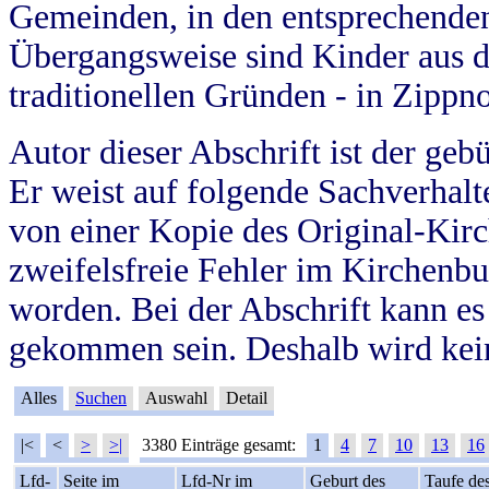
Gemeinden, in den entsprechende
Übergangsweise sind Kinder aus 
traditionellen Gründen - in Zippn
Autor dieser Abschrift ist der geb
Er weist auf folgende Sachverhalte
von einer Kopie des Original-Kirc
zweifelsfreie Fehler im Kirchenbuc
worden. Bei der Abschrift kann e
gekommen sein. Deshalb wird kein
Alles
Suchen
Auswahl
Detail
|<
<
>
>|
3380 Einträge gesamt:
1
4
7
10
13
16
Lfd-
Seite im
Lfd-Nr im
Geburt des
Taufe de