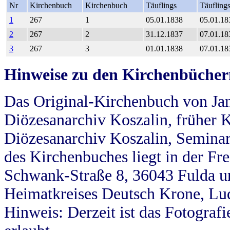
Nr
Kirchenbuch
Kirchenbuch
Täuflings
Täufling
1
267
1
05.01.1838
05.01.18
2
267
2
31.12.1837
07.01.18
3
267
3
01.01.1838
07.01.18
Hinweise zu den Kirchenbücher
Das Original-Kirchenbuch von Jan
Diözesanarchiv Koszalin, früher Kö
Diözesanarchiv Koszalin, Seminar
des Kirchenbuches liegt in der Fr
Schwank-Straße 8, 36043 Fulda u
Heimatkreises Deutsch Krone, Lu
Hinweis: Derzeit ist das Fotograf