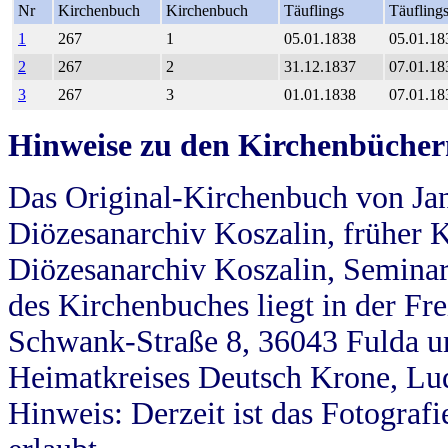
Nr
Kirchenbuch
Kirchenbuch
Täuflings
Täufling
1
267
1
05.01.1838
05.01.18
2
267
2
31.12.1837
07.01.18
3
267
3
01.01.1838
07.01.18
Hinweise zu den Kirchenbücher
Das Original-Kirchenbuch von Jan
Diözesanarchiv Koszalin, früher Kö
Diözesanarchiv Koszalin, Seminar
des Kirchenbuches liegt in der Fr
Schwank-Straße 8, 36043 Fulda u
Heimatkreises Deutsch Krone, Lu
Hinweis: Derzeit ist das Fotograf