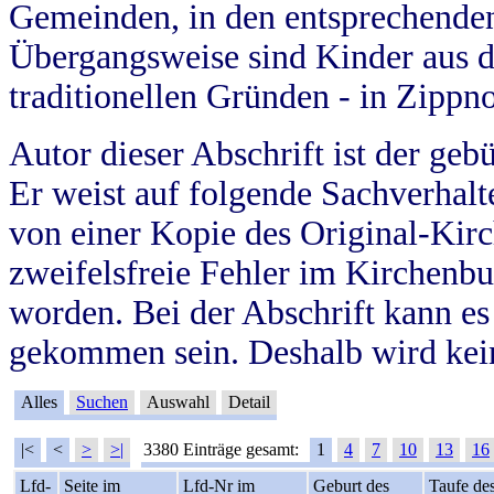
Gemeinden, in den entsprechende
Übergangsweise sind Kinder aus 
traditionellen Gründen - in Zippn
Autor dieser Abschrift ist der geb
Er weist auf folgende Sachverhalte
von einer Kopie des Original-Kirc
zweifelsfreie Fehler im Kirchenbuc
worden. Bei der Abschrift kann e
gekommen sein. Deshalb wird kein
Alles
Suchen
Auswahl
Detail
|<
<
>
>|
3380 Einträge gesamt:
1
4
7
10
13
16
Lfd-
Seite im
Lfd-Nr im
Geburt des
Taufe de