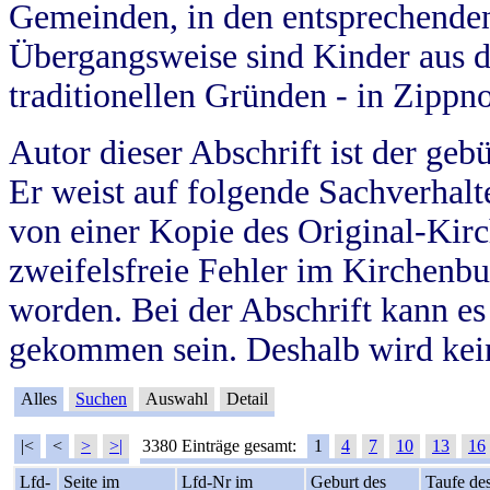
Gemeinden, in den entsprechende
Übergangsweise sind Kinder aus 
traditionellen Gründen - in Zippn
Autor dieser Abschrift ist der geb
Er weist auf folgende Sachverhalte
von einer Kopie des Original-Kirc
zweifelsfreie Fehler im Kirchenbuc
worden. Bei der Abschrift kann e
gekommen sein. Deshalb wird kein
Alles
Suchen
Auswahl
Detail
|<
<
>
>|
3380 Einträge gesamt:
1
4
7
10
13
16
Lfd-
Seite im
Lfd-Nr im
Geburt des
Taufe de