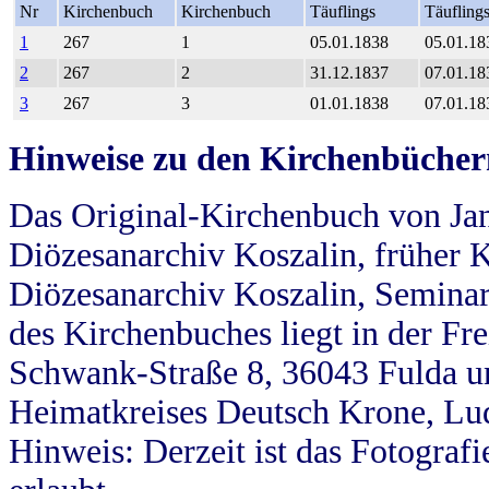
Nr
Kirchenbuch
Kirchenbuch
Täuflings
Täufling
1
267
1
05.01.1838
05.01.18
2
267
2
31.12.1837
07.01.18
3
267
3
01.01.1838
07.01.18
Hinweise zu den Kirchenbücher
Das Original-Kirchenbuch von Jan
Diözesanarchiv Koszalin, früher Kö
Diözesanarchiv Koszalin, Seminar
des Kirchenbuches liegt in der Fr
Schwank-Straße 8, 36043 Fulda u
Heimatkreises Deutsch Krone, Lu
Hinweis: Derzeit ist das Fotograf