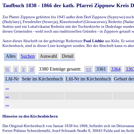
Taufbuch 1838 - 1866 der kath. Pfarrei Zippnow Kreis 
Zur Pfarrei Zippnow gehörten bis 1945 außer dem Dorf Zippnow (Sypnywo) noch d
(Dudylany), Freudenfier (Szwecja), Klawittersdorf (Glowaczewo), Rederitz (Nadarz
Stabitz und ein Lokalvikariat Rederitz mit der Tochterkirche in Doderlage wurd
diesen Gemeinden - wohl noch aus traditionellen Gründen - in Zippnow getauft 
Autor dieser Abschrift ist der gebürtige Rederitzer
Paul Lüdtke
aus Köln. Er weist
Kirchenbuch, sind in dieser Liste korrigiert worden. Bei der Abschrift kann es 
Alles
Suchen
Auswahl
Detail
|<
<
>
>|
3380 Einträge gesamt:
<<
3361
3364
336
Lfd-Nr
Seite im Kirchenbuch
Lfd-Nr im Kirchenbuch
Geburt des
...
...
...
Hinweise zu den Kirchenbüchern
Das Original-Kirchenbuch von Januar 1838 bis 1866, befindet sich im Diözesanarch
Freien Prälatur Schneidemühl, Josef-Schwank-Straße 8, 36043 Fulda und im Archi