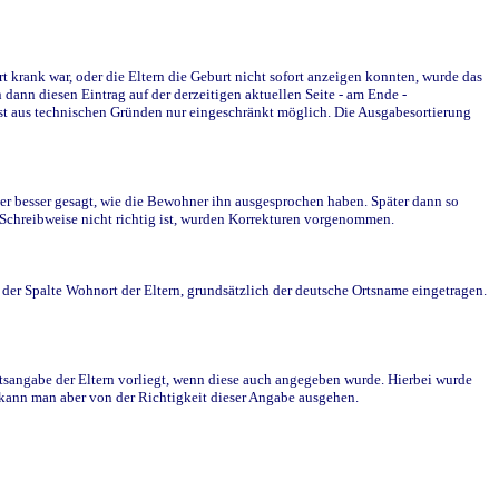
krank war, oder die Eltern die Geburt nicht sofort anzeigen konnten, wurde das
ann diesen Eintrag auf der derzeitigen aktuellen Seite - am Ende -
st aus technischen Gründen nur eingeschränkt möglich. Die Ausgabesortierung
r besser gesagt, wie die Bewohner ihn ausgesprochen haben. Später dann so
e Schreibweise nicht richtig ist, wurden Korrekturen vorgenommen.
r Spalte Wohnort der Eltern, grundsätzlich der deutsche Ortsname eingetragen.
rtsangabe der Eltern vorliegt, wenn diese auch angegeben wurde. Hierbei wurde
d kann man aber von der Richtigkeit dieser Angabe ausgehen.