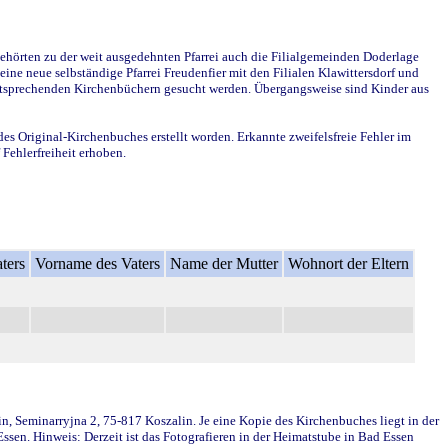
ehörten zu der weit ausgedehnten Pfarrei auch die Filialgemeinden Doderlage
ine neue selbständige Pfarrei Freudenfier mit den Filialen Klawittersdorf und
 entsprechenden Kirchenbüchern gesucht werden. Übergangsweise sind Kinder aus
des Original-Kirchenbuches erstellt worden. Erkannte zweifelsfreie Fehler im
Fehlerfreiheit erhoben.
ters
Vorname des Vaters
Name der Mutter
Wohnort der Eltern
in, Seminarryjna 2, 75-817 Koszalin. Je eine Kopie des Kirchenbuches liegt in der
en. Hinweis: Derzeit ist das Fotografieren in der Heimatstube in Bad Essen