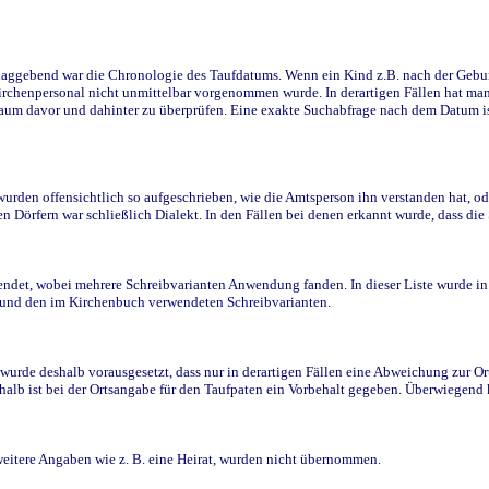
ggebend war die Chronologie des Taufdatums. Wenn ein Kind z.B. nach der Geburt 
rchenpersonal nicht unmittelbar vorgenommen wurde. In derartigen Fällen hat man d
raum davor und dahinter zu überprüfen. Eine exakte Suchabfrage nach dem Datum i
den offensichtlich so aufgeschrieben, wie die Amtsperson ihn verstanden hat, ode
n Dörfern war schließlich Dialekt. In den Fällen bei denen erkannt wurde, dass di
t, wobei mehrere Schreibvarianten Anwendung fanden. In dieser Liste wurde in de
n und den im Kirchenbuch verwendeten Schreibvarianten.
wurde deshalb vorausgesetzt, dass nur in derartigen Fällen eine Abweichung zur O
eshalb ist bei der Ortsangabe für den Taufpaten ein Vorbehalt gegeben. Überwiegen
weitere Angaben wie z. B. eine Heirat, wurden nicht übernommen.