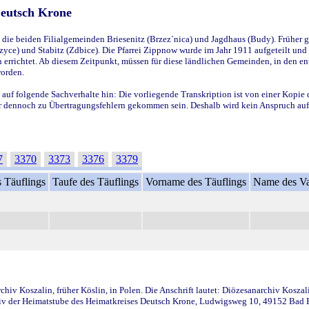
Deutsch Krone
ie beiden Filialgemeinden Briesenitz (Brzez`nica) und Jagdhaus (Budy). Früher g
yce) und Stabitz (Zdbice). Die Pfarrei Zippnow wurde im Jahr 1911 aufgeteilt und e
en errichtet. Ab diesem Zeitpunkt, müssen für diese ländlichen Gemeinden, in den
worden.
 auf folgende Sachverhalte hin: Die vorliegende Transkription ist von einer Kopie 
aber dennoch zu Übertragungsfehlern gekommen sein. Deshalb wird kein Anspruch auf 
7
3370
3373
3376
3379
 Täuflings
Taufe des Täuflings
Vorname des Täuflings
Name des Va
iv Koszalin, früher Köslin, in Polen. Die Anschrift lautet: Diözesanarchiv Koszal
v der Heimatstube des Heimatkreises Deutsch Krone, Ludwigsweg 10, 49152 Bad Ess