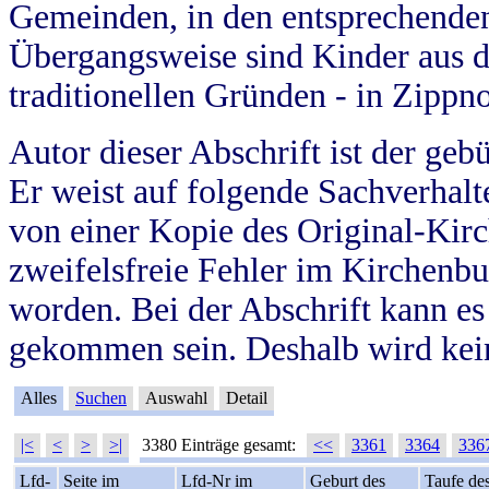
Gemeinden, in den entsprechende
Übergangsweise sind Kinder aus 
traditionellen Gründen - in Zippn
Autor dieser Abschrift ist der geb
Er weist auf folgende Sachverhalte
von einer Kopie des Original-Kirc
zweifelsfreie Fehler im Kirchenbuc
worden. Bei der Abschrift kann e
gekommen sein. Deshalb wird kein
Alles
Suchen
Auswahl
Detail
|<
<
>
>|
3380 Einträge gesamt:
<<
3361
3364
336
Lfd-
Seite im
Lfd-Nr im
Geburt des
Taufe de