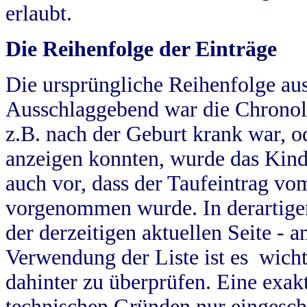
erlaubt.
Die Reihenfolge der Einträge
Die ursprüngliche Reihenfolge au
Ausschlaggebend war die Chronol
z.B. nach der Geburt krank war, od
anzeigen konnten, wurde das Kind
auch vor, dass der Taufeintrag vo
vorgenommen wurde. In derartigen
der derzeitigen aktuellen Seite -
Verwendung der Liste ist es wich
dahinter zu überprüfen. Eine exa
technischen Gründen nur eingesch