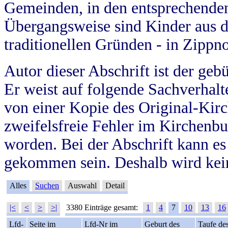
Gemeinden, in den entsprechende
Übergangsweise sind Kinder aus 
traditionellen Gründen - in Zippn
Autor dieser Abschrift ist der geb
Er weist auf folgende Sachverhalte
von einer Kopie des Original-Kirc
zweifelsfreie Fehler im Kirchenbuc
worden. Bei der Abschrift kann e
gekommen sein. Deshalb wird kein
Alles
Suchen
Auswahl
Detail
|<
<
>
>|
3380 Einträge gesamt:
1
4
7
10
13
16
Lfd-
Seite im
Lfd-Nr im
Geburt des
Taufe de