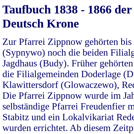
Taufbuch 1838 - 1866 der
Deutsch Krone
Zur Pfarrei Zippnow gehörten bi
(Sypnywo) noch die beiden Filial
Jagdhaus (Budy). Früher gehörten 
die Filialgemeinden Doderlage (D
Klawittersdorf (Glowaczewo), Red
Die Pfarrei Zippnow wurde im Jah
selbständige Pfarrei Freudenfier m
Stabitz und ein Lokalvikariat Red
wurden errichtet. Ab diesem Zeitp