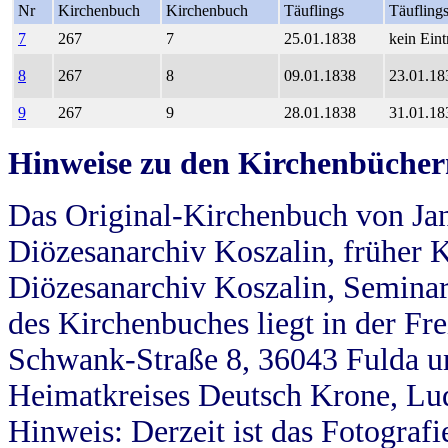
Nr
Kirchenbuch
Kirchenbuch
Täuflings
Täufling
7
267
7
25.01.1838
kein Eint
8
267
8
09.01.1838
23.01.18
9
267
9
28.01.1838
31.01.18
Hinweise zu den Kirchenbücher
Das Original-Kirchenbuch von Jan
Diözesanarchiv Koszalin, früher Kö
Diözesanarchiv Koszalin, Seminar
des Kirchenbuches liegt in der Fr
Schwank-Straße 8, 36043 Fulda u
Heimatkreises Deutsch Krone, Lu
Hinweis: Derzeit ist das Fotograf