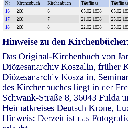
Nr
Kirchenbuch
Kirchenbuch
Täuflings
Täufling
16
268
6
05.02.1838
05.02.18
17
268
7
21.02.1838
25.02.18
18
268
8
22.02.1838
25.02.18
Hinweise zu den Kirchenbücher
Das Original-Kirchenbuch von Jan
Diözesanarchiv Koszalin, früher Kö
Diözesanarchiv Koszalin, Seminar
des Kirchenbuches liegt in der Fr
Schwank-Straße 8, 36043 Fulda u
Heimatkreises Deutsch Krone, Lu
Hinweis: Derzeit ist das Fotograf