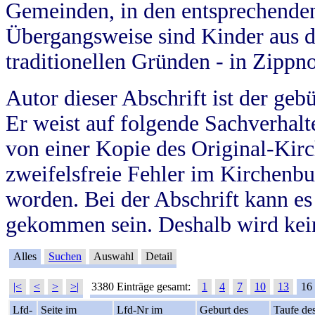
Gemeinden, in den entsprechende
Übergangsweise sind Kinder aus 
traditionellen Gründen - in Zippn
Autor dieser Abschrift ist der geb
Er weist auf folgende Sachverhalte
von einer Kopie des Original-Kirc
zweifelsfreie Fehler im Kirchenbuc
worden. Bei der Abschrift kann e
gekommen sein. Deshalb wird kein
Alles
Suchen
Auswahl
Detail
|<
<
>
>|
3380 Einträge gesamt:
1
4
7
10
13
16
Lfd-
Seite im
Lfd-Nr im
Geburt des
Taufe de