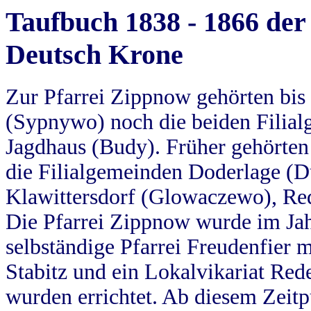
Taufbuch 1838 - 1866 der
Deutsch Krone
Zur Pfarrei Zippnow gehörten bi
(Sypnywo) noch die beiden Filial
Jagdhaus (Budy). Früher gehörten 
die Filialgemeinden Doderlage (D
Klawittersdorf (Glowaczewo), Red
Die Pfarrei Zippnow wurde im Jah
selbständige Pfarrei Freudenfier m
Stabitz und ein Lokalvikariat Red
wurden errichtet. Ab diesem Zeitp