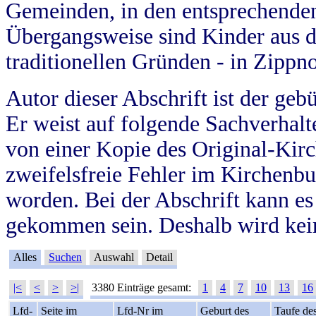
Gemeinden, in den entsprechende
Übergangsweise sind Kinder aus 
traditionellen Gründen - in Zippn
Autor dieser Abschrift ist der geb
Er weist auf folgende Sachverhalte
von einer Kopie des Original-Kirc
zweifelsfreie Fehler im Kirchenbuc
worden. Bei der Abschrift kann e
gekommen sein. Deshalb wird kein
Alles
Suchen
Auswahl
Detail
|<
<
>
>|
3380 Einträge gesamt:
1
4
7
10
13
16
Lfd-
Seite im
Lfd-Nr im
Geburt des
Taufe de