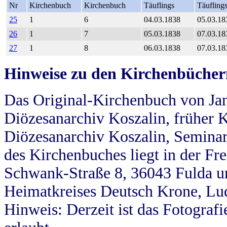
Nr
Kirchenbuch
Kirchenbuch
Täuflings
Täufling
25
1
6
04.03.1838
05.03.18
26
1
7
05.03.1838
07.03.18
27
1
8
06.03.1838
07.03.18
Hinweise zu den Kirchenbücher
Das Original-Kirchenbuch von Jan
Diözesanarchiv Koszalin, früher Kö
Diözesanarchiv Koszalin, Seminar
des Kirchenbuches liegt in der Fr
Schwank-Straße 8, 36043 Fulda u
Heimatkreises Deutsch Krone, Lu
Hinweis: Derzeit ist das Fotograf