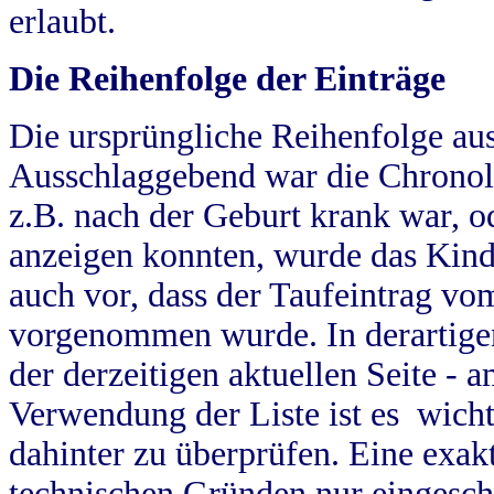
erlaubt.
Die Reihenfolge der Einträge
Die ursprüngliche Reihenfolge au
Ausschlaggebend war die Chronol
z.B. nach der Geburt krank war, od
anzeigen konnten, wurde das Kind
auch vor, dass der Taufeintrag vo
vorgenommen wurde. In derartigen
der derzeitigen aktuellen Seite -
Verwendung der Liste ist es wich
dahinter zu überprüfen. Eine exa
technischen Gründen nur eingesch