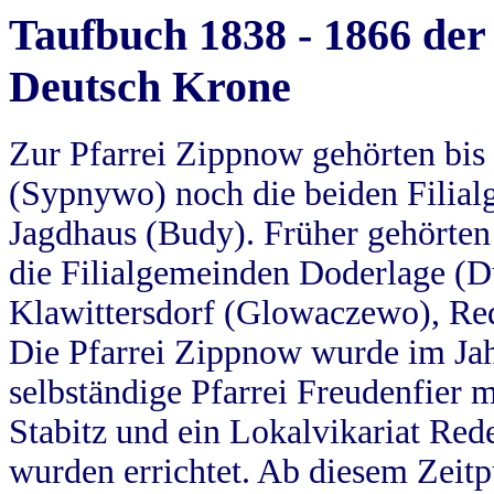
Taufbuch 1838 - 1866 der
Deutsch Krone
Zur Pfarrei Zippnow gehörten bi
(Sypnywo) noch die beiden Filial
Jagdhaus (Budy). Früher gehörten 
die Filialgemeinden Doderlage (D
Klawittersdorf (Glowaczewo), Red
Die Pfarrei Zippnow wurde im Jah
selbständige Pfarrei Freudenfier m
Stabitz und ein Lokalvikariat Red
wurden errichtet. Ab diesem Zeitp