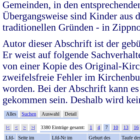
Gemeinden, in den entsprechende
Übergangsweise sind Kinder aus 
traditionellen Gründen - in Zippn
Autor dieser Abschrift ist der geb
Er weist auf folgende Sachverhalte
von einer Kopie des Original-Kirc
zweifelsfreie Fehler im Kirchenbuc
worden. Bei der Abschrift kann e
gekommen sein. Deshalb wird kein
Alles
Suchen
Auswahl
Detail
|<
<
>
>|
3380 Einträge gesamt:
1
4
7
10
13
16
Lfd-
Seite im
Lfd-Nr im
Geburt des
Taufe de