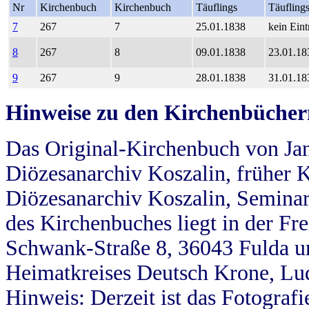
Nr
Kirchenbuch
Kirchenbuch
Täuflings
Täufling
7
267
7
25.01.1838
kein Eint
8
267
8
09.01.1838
23.01.18
9
267
9
28.01.1838
31.01.18
Hinweise zu den Kirchenbücher
Das Original-Kirchenbuch von Jan
Diözesanarchiv Koszalin, früher Kö
Diözesanarchiv Koszalin, Seminar
des Kirchenbuches liegt in der Fr
Schwank-Straße 8, 36043 Fulda u
Heimatkreises Deutsch Krone, Lu
Hinweis: Derzeit ist das Fotograf