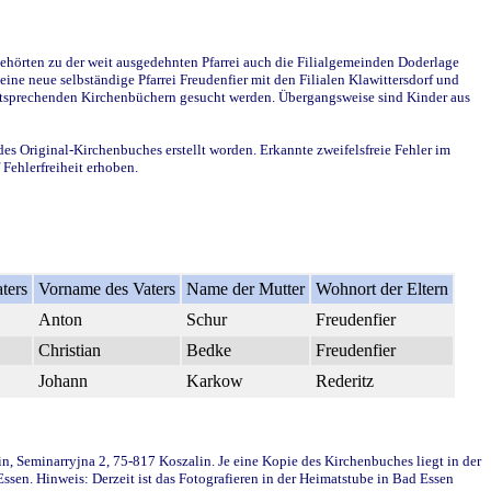
ehörten zu der weit ausgedehnten Pfarrei auch die Filialgemeinden Doderlage
ine neue selbständige Pfarrei Freudenfier mit den Filialen Klawittersdorf und
 entsprechenden Kirchenbüchern gesucht werden. Übergangsweise sind Kinder aus
des Original-Kirchenbuches erstellt worden. Erkannte zweifelsfreie Fehler im
Fehlerfreiheit erhoben.
ters
Vorname des Vaters
Name der Mutter
Wohnort der Eltern
Anton
Schur
Freudenfier
Christian
Bedke
Freudenfier
Johann
Karkow
Rederitz
in, Seminarryjna 2, 75-817 Koszalin. Je eine Kopie des Kirchenbuches liegt in der
en. Hinweis: Derzeit ist das Fotografieren in der Heimatstube in Bad Essen