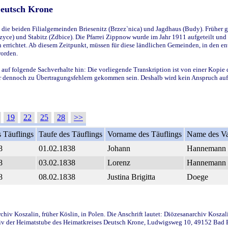
Deutsch Krone
ie beiden Filialgemeinden Briesenitz (Brzez`nica) und Jagdhaus (Budy). Früher g
yce) und Stabitz (Zdbice). Die Pfarrei Zippnow wurde im Jahr 1911 aufgeteilt und e
en errichtet. Ab diesem Zeitpunkt, müssen für diese ländlichen Gemeinden, in den
worden.
 auf folgende Sachverhalte hin: Die vorliegende Transkription ist von einer Kopie 
aber dennoch zu Übertragungsfehlern gekommen sein. Deshalb wird kein Anspruch auf 
19
22
25
28
>>
 Täuflings
Taufe des Täuflings
Vorname des Täuflings
Name des Va
8
01.02.1838
Johann
Hannemann
8
03.02.1838
Lorenz
Hannemann
8
08.02.1838
Justina Brigitta
Doege
iv Koszalin, früher Köslin, in Polen. Die Anschrift lautet: Diözesanarchiv Koszal
v der Heimatstube des Heimatkreises Deutsch Krone, Ludwigsweg 10, 49152 Bad Ess