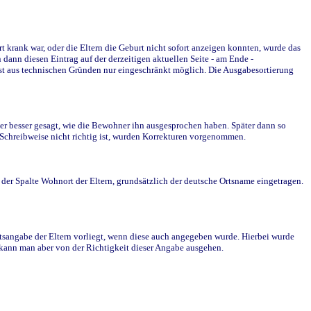
krank war, oder die Eltern die Geburt nicht sofort anzeigen konnten, wurde das
ann diesen Eintrag auf der derzeitigen aktuellen Seite - am Ende -
st aus technischen Gründen nur eingeschränkt möglich. Die Ausgabesortierung
r besser gesagt, wie die Bewohner ihn ausgesprochen haben. Später dann so
e Schreibweise nicht richtig ist, wurden Korrekturen vorgenommen.
r Spalte Wohnort der Eltern, grundsätzlich der deutsche Ortsname eingetragen.
rtsangabe der Eltern vorliegt, wenn diese auch angegeben wurde. Hierbei wurde
d kann man aber von der Richtigkeit dieser Angabe ausgehen.