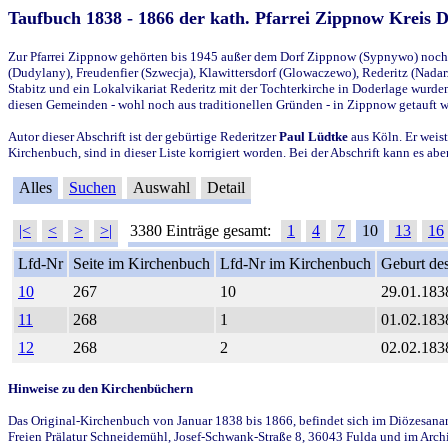
Taufbuch 1838 - 1866 der kath. Pfarrei Zippnow Kreis 
Zur Pfarrei Zippnow gehörten bis 1945 außer dem Dorf Zippnow (Sypnywo) noch d
(Dudylany), Freudenfier (Szwecja), Klawittersdorf (Glowaczewo), Rederitz (Nadarz
Stabitz und ein Lokalvikariat Rederitz mit der Tochterkirche in Doderlage wurd
diesen Gemeinden - wohl noch aus traditionellen Gründen - in Zippnow getauft 
Autor dieser Abschrift ist der gebürtige Rederitzer
Paul Lüdtke
aus Köln. Er weist
Kirchenbuch, sind in dieser Liste korrigiert worden. Bei der Abschrift kann es 
Alles
Suchen
Auswahl
Detail
|<
<
>
>|
3380 Einträge gesamt:
1
4
7
10
13
16
Lfd-Nr
Seite im Kirchenbuch
Lfd-Nr im Kirchenbuch
Geburt des
10
267
10
29.01.183
11
268
1
01.02.183
12
268
2
02.02.183
Hinweise zu den Kirchenbüchern
Das Original-Kirchenbuch von Januar 1838 bis 1866, befindet sich im Diözesanarch
Freien Prälatur Schneidemühl, Josef-Schwank-Straße 8, 36043 Fulda und im Archi