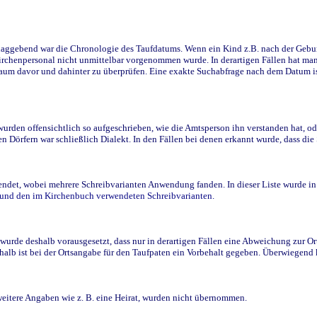
ggebend war die Chronologie des Taufdatums. Wenn ein Kind z.B. nach der Geburt 
rchenpersonal nicht unmittelbar vorgenommen wurde. In derartigen Fällen hat man d
raum davor und dahinter zu überprüfen. Eine exakte Suchabfrage nach dem Datum i
den offensichtlich so aufgeschrieben, wie die Amtsperson ihn verstanden hat, ode
n Dörfern war schließlich Dialekt. In den Fällen bei denen erkannt wurde, dass di
t, wobei mehrere Schreibvarianten Anwendung fanden. In dieser Liste wurde in de
n und den im Kirchenbuch verwendeten Schreibvarianten.
wurde deshalb vorausgesetzt, dass nur in derartigen Fällen eine Abweichung zur O
eshalb ist bei der Ortsangabe für den Taufpaten ein Vorbehalt gegeben. Überwiegen
weitere Angaben wie z. B. eine Heirat, wurden nicht übernommen.