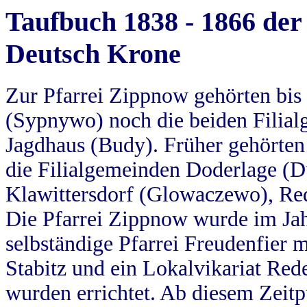
Taufbuch 1838 - 1866 der
Deutsch Krone
Zur Pfarrei Zippnow gehörten bi
(Sypnywo) noch die beiden Filial
Jagdhaus (Budy). Früher gehörten 
die Filialgemeinden Doderlage (D
Klawittersdorf (Glowaczewo), Red
Die Pfarrei Zippnow wurde im Jah
selbständige Pfarrei Freudenfier m
Stabitz und ein Lokalvikariat Red
wurden errichtet. Ab diesem Zeitp