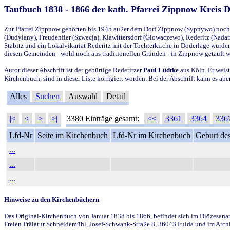
Taufbuch 1838 - 1866 der kath. Pfarrei Zippnow Kreis 
Zur Pfarrei Zippnow gehörten bis 1945 außer dem Dorf Zippnow (Sypnywo) noch d
(Dudylany), Freudenfier (Szwecja), Klawittersdorf (Glowaczewo), Rederitz (Nadarz
Stabitz und ein Lokalvikariat Rederitz mit der Tochterkirche in Doderlage wurd
diesen Gemeinden - wohl noch aus traditionellen Gründen - in Zippnow getauft 
Autor dieser Abschrift ist der gebürtige Rederitzer
Paul Lüdtke
aus Köln. Er weist
Kirchenbuch, sind in dieser Liste korrigiert worden. Bei der Abschrift kann es 
Alles
Suchen
Auswahl
Detail
|<
<
>
>|
3380 Einträge gesamt:
<<
3361
3364
336
Lfd-Nr
Seite im Kirchenbuch
Lfd-Nr im Kirchenbuch
Geburt des
...
...
...
Hinweise zu den Kirchenbüchern
Das Original-Kirchenbuch von Januar 1838 bis 1866, befindet sich im Diözesanarch
Freien Prälatur Schneidemühl, Josef-Schwank-Straße 8, 36043 Fulda und im Archi