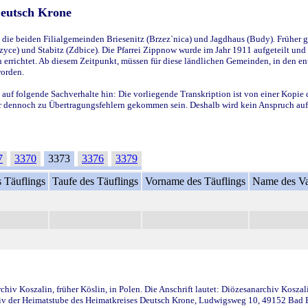
Deutsch Krone
ie beiden Filialgemeinden Briesenitz (Brzez`nica) und Jagdhaus (Budy). Früher g
yce) und Stabitz (Zdbice). Die Pfarrei Zippnow wurde im Jahr 1911 aufgeteilt und e
en errichtet. Ab diesem Zeitpunkt, müssen für diese ländlichen Gemeinden, in den
worden.
 auf folgende Sachverhalte hin: Die vorliegende Transkription ist von einer Kopie 
aber dennoch zu Übertragungsfehlern gekommen sein. Deshalb wird kein Anspruch auf 
7
3370
3373
3376
3379
 Täuflings
Taufe des Täuflings
Vorname des Täuflings
Name des Va
iv Koszalin, früher Köslin, in Polen. Die Anschrift lautet: Diözesanarchiv Koszal
v der Heimatstube des Heimatkreises Deutsch Krone, Ludwigsweg 10, 49152 Bad Ess