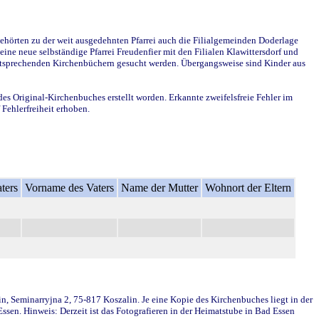
ehörten zu der weit ausgedehnten Pfarrei auch die Filialgemeinden Doderlage
ine neue selbständige Pfarrei Freudenfier mit den Filialen Klawittersdorf und
 entsprechenden Kirchenbüchern gesucht werden. Übergangsweise sind Kinder aus
des Original-Kirchenbuches erstellt worden. Erkannte zweifelsfreie Fehler im
Fehlerfreiheit erhoben.
ters
Vorname des Vaters
Name der Mutter
Wohnort der Eltern
in, Seminarryjna 2, 75-817 Koszalin. Je eine Kopie des Kirchenbuches liegt in der
en. Hinweis: Derzeit ist das Fotografieren in der Heimatstube in Bad Essen