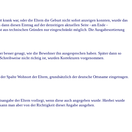
krank war, oder die Eltern die Geburt nicht sofort anzeigen konnten, wurde das
ann diesen Eintrag auf der derzeitigen aktuellen Seite - am Ende -
st aus technischen Gründen nur eingeschränkt möglich. Die Ausgabesortierung
r besser gesagt, wie die Bewohner ihn ausgesprochen haben. Später dann so
e Schreibweise nicht richtig ist, wurden Korrekturen vorgenommen.
r Spalte Wohnort der Eltern, grundsätzlich der deutsche Ortsname eingetragen.
rtsangabe der Eltern vorliegt, wenn diese auch angegeben wurde. Hierbei wurde
d kann man aber von der Richtigkeit dieser Angabe ausgehen.