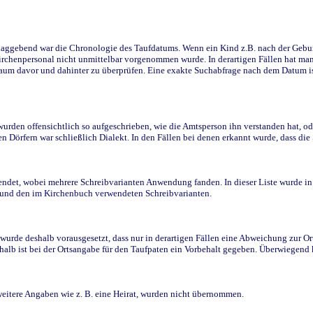
ggebend war die Chronologie des Taufdatums. Wenn ein Kind z.B. nach der Geburt 
rchenpersonal nicht unmittelbar vorgenommen wurde. In derartigen Fällen hat man d
raum davor und dahinter zu überprüfen. Eine exakte Suchabfrage nach dem Datum i
den offensichtlich so aufgeschrieben, wie die Amtsperson ihn verstanden hat, ode
n Dörfern war schließlich Dialekt. In den Fällen bei denen erkannt wurde, dass di
t, wobei mehrere Schreibvarianten Anwendung fanden. In dieser Liste wurde in de
n und den im Kirchenbuch verwendeten Schreibvarianten.
wurde deshalb vorausgesetzt, dass nur in derartigen Fällen eine Abweichung zur O
eshalb ist bei der Ortsangabe für den Taufpaten ein Vorbehalt gegeben. Überwiegen
weitere Angaben wie z. B. eine Heirat, wurden nicht übernommen.